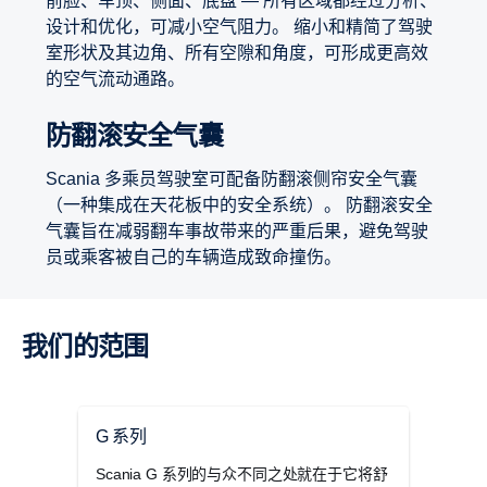
前脸、车顶、侧面、底盘 — 所有区域都经过分析、
设计和优化，可减小空气阻力。 缩小和精简了驾驶
室形状及其边角、所有空隙和角度，可形成更高效
的空气流动通路。
防翻滚安全气囊
Scania 多乘员驾驶室可配备防翻滚侧帘安全气囊
（一种集成在天花板中的安全系统）。 防翻滚安全
气囊旨在减弱翻车事故带来的严重后果，避免驾驶
员或乘客被自己的车辆造成致命撞伤。
我们的范围
G 系列
R 
Scania G 系列的与众不同之处就在于它将舒
这并