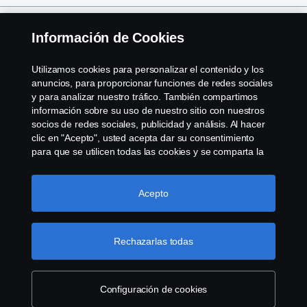
Servicios
Información de Cookies
Sobre Scania
Utilizamos cookies para personalizar el contenido y los
anuncios, para proporcionar funciones de redes sociales
y para analizar nuestro tráfico. También compartimos
información sobre su uso de nuestro sitio con nuestros
socios de redes sociales, publicidad y análisis. Al hacer
Scania in Your Region:
Chile
clic en "Acepto", usted acepta dar su consentimiento
para que se utilicen todas las cookies y se comparta la
información. También puede administrar sus cookies
haciendo clic en "Configuración de cookies" y
seleccionando las categorías que desea aceptar. Para
Acepto
Aviso Legal
obtener una explicación más detallada de cómo
utilizamos las cookies, visite nuestra sección de cookies,
Declaración de Privacidad
que puede encontrar haciendo clic en el enlace debajo
Rechazarlas todas
de este texto.
Más información sobre su privacidad
Contáctenos
Configuración de cookies
Sistema de denuncias