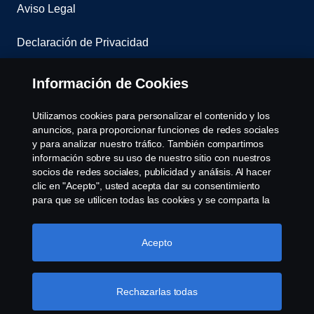
Aviso Legal
Declaración de Privacidad
Contáctenos
Información de Cookies
Sistema de denuncias
Utilizamos cookies para personalizar el contenido y los
anuncios, para proporcionar funciones de redes sociales
Política de Cookies
y para analizar nuestro tráfico. También compartimos
información sobre su uso de nuestro sitio con nuestros
socios de redes sociales, publicidad y análisis. Al hacer
Cookie settings
clic en "Acepto", usted acepta dar su consentimiento
para que se utilicen todas las cookies y se comparta la
información. También puede administrar sus cookies
haciendo clic en "Configuración de cookies" y
seleccionando las categorías que desea aceptar. Para
Acepto
obtener una explicación más detallada de cómo
utilizamos las cookies, visite nuestra sección de cookies,
que puede encontrar haciendo clic en el enlace debajo
Rechazarlas todas
© Copyright Scania 2026 All rights reserved. Scania
de este texto.
Más información sobre su privacidad
CV AB (publ), SE-151 87 Södertälje, Sweden, Tel: