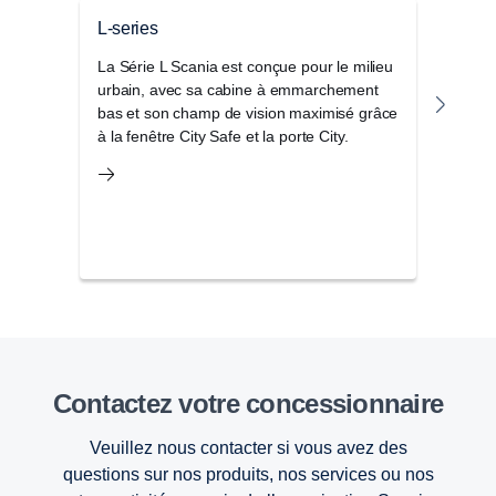
L-series
Séri
La Série L Scania est conçue pour le milieu
Le S
urbain, avec sa cabine à emmarchement
de ca
bas et son champ de vision maximisé grâce
les a
à la fenêtre City Safe et la porte City.
parfa
d’aut
Contactez votre concessionnaire
Veuillez nous contacter si vous avez des
questions sur nos produits, nos services ou nos