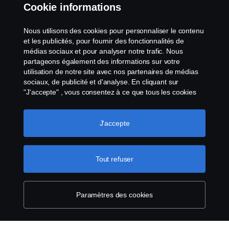
Cookie informations
Nous utilisons des cookies pour personnaliser le contenu
Grâce à notre large éventail d'options et de
et les publicités, pour fournir des fonctionnalités de
configurations modulaires, vous pouvez
médias sociaux et pour analyser notre trafic. Nous
personnaliser votre camion pour l'adapter à
partageons également des informations sur votre
utilisation de notre site avec nos partenaires de médias
votre vie sur la route. Optez pour un Scania.
sociaux, de publicité et d'analyse. En cliquant sur
"J'accepte" , vous consentez à ce que tous les cookies
soient utilisés et que les informations soient partagées.
Vous pouvez également gérer vos cookies en cliquant
Aller au configurateur
sur "Paramètres des cookies" et en sélectionnant les
J'accepte
catégories que vous souhaitez accepter. Pour une
explication plus détaillée de la manière dont nous
utilisons les cookies, veuillez consulter notre section sur
Tout refuser
les cookies, que vous trouverez en cliquant sur le lien
situé sous ce texte.
Pour en savoir plus sur la
Produits
protection de votre vie privée
Paramètres des cookies
Services