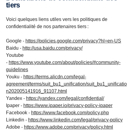
tiers
Voici quelques liens utiles vers les politiques de
confidentialité de nos partenaires tiers :
Google -
https://policies.google.com/privacy?hl=en-US
Baidu -
http://usa.baidu.com/privacy/
Youtube
-
https://www.youtube.com/about/policies/#community-
guidelines
Youku -
https://terms.alicdn.com/legal-
agreement/terms/suit_bu1_unification/suit_bu1_unificatio
n202005141916_91107.html
Yandex -
https://yandex.com/legal/confidential/
Ipaper -
https://www.ipaper.io/privacy-policy-ipaper
Facebook -
https://www.facebook.com/policy.php
Linkedin -
https://www.linkedin.com/legal/privacy-policy
Adobe -
https://www.adobe.com/privacy/policy.html