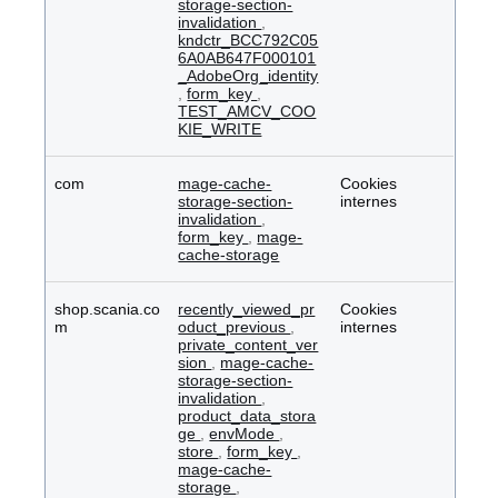
storage-section-
invalidation
,
kndctr_BCC792C05
6A0AB647F000101
_AdobeOrg_identity
,
form_key
,
TEST_AMCV_COO
KIE_WRITE
com
mage-cache-
Cookies
storage-section-
internes
invalidation
,
form_key
,
mage-
cache-storage
shop.scania.co
recently_viewed_pr
Cookies
m
oduct_previous
,
internes
private_content_ver
sion
,
mage-cache-
storage-section-
invalidation
,
product_data_stora
ge
,
envMode
,
store
,
form_key
,
mage-cache-
storage
,