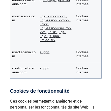
mediaportal.sc
gpv_page
,
gpv_url
Cookies
ania.com
internes
www.scania.co
_ga_xxxxxxxxxx
,
Cookies
m
_hjSession_xxxxxx
,
internes
_clck
,
_hjSessionUser_xxx
xxx
,
_clsk
,
_ga
,
_gid
,
s_ppn
,
_mkto_trk
used.scania.co
s_ppn
Cookies
m
internes
configurator.sc
s_ppn
Cookies
ania.com
internes
Cookies de fonctionnalité
Ces cookies permettent d’améliorer et de
personnaliser les fonctionnalités du site Web. Ils