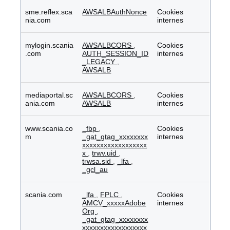
sme.reflex.sca
AWSALBAuthNonce
Cookies
nia.com
internes
mylogin.scania
AWSALBCORS
,
Cookies
.com
AUTH_SESSION_ID
internes
_LEGACY
,
AWSALB
mediaportal.sc
AWSALBCORS
,
Cookies
ania.com
AWSALB
internes
www.scania.co
_fbp
,
Cookies
m
_gat_gtag_xxxxxxxx
internes
xxxxxxxxxxxxxxxxxx
x
,
trwv.uid
,
trwsa.sid
,
_lfa
,
_gcl_au
scania.com
_lfa
,
FPLC
,
Cookies
AMCV_xxxxxAdobe
internes
Org
,
_gat_gtag_xxxxxxxx
xxxxxxxxxxxxxxxxxx