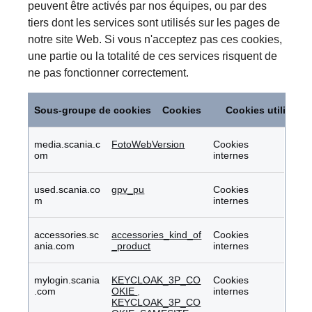
peuvent être activés par nos équipes, ou par des
tiers dont les services sont utilisés sur les pages de
notre site Web. Si vous n'acceptez pas ces cookies,
une partie ou la totalité de ces services risquent de
ne pas fonctionner correctement.
Cookies
de
Sous-groupe de cookies
Cookies
Cookies utilisés
fonctionnalité
media.scania.c
FotoWebVersion
Cookies
om
internes
used.scania.co
gpv_pu
Cookies
m
internes
accessories.sc
accessories_kind_of
Cookies
ania.com
_product
internes
mylogin.scania
KEYCLOAK_3P_CO
Cookies
.com
OKIE
,
internes
KEYCLOAK_3P_CO