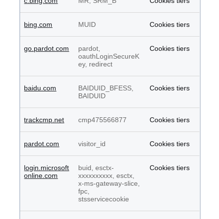
c.bing.com
MR, SRM_B
Cookies tiers
bing.com
MUID
Cookies tiers
go.pardot.com
pardot,
Cookies tiers
oauthLoginSecureK
ey, redirect
baidu.com
BAIDUID_BFESS,
Cookies tiers
BAIDUID
trackcmp.net
cmp475566877
Cookies tiers
pardot.com
visitor_id
Cookies tiers
login.microsoft
buid, esctx-
Cookies tiers
online.com
xxxxxxxxxx, esctx,
x-ms-gateway-slice,
fpc,
stsservicecookie