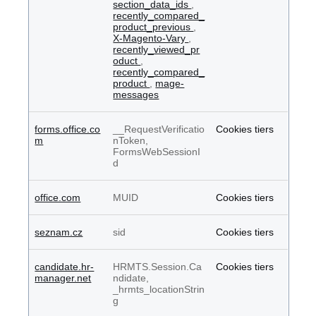
section_data_ids
,
recently_compared_
product_previous
,
X-Magento-Vary
,
recently_viewed_pr
oduct
,
recently_compared_
product
,
mage-
messages
forms.office.co
__RequestVerificatio
Cookies tiers
m
nToken,
FormsWebSessionI
d
office.com
MUID
Cookies tiers
seznam.cz
sid
Cookies tiers
candidate.hr-
HRMTS.Session.Ca
Cookies tiers
manager.net
ndidate,
_hrmts_locationStrin
g