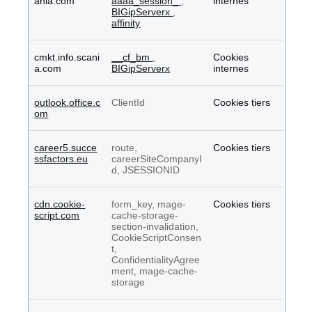
ania.com
aaaa_session_
,
internes
BIGipServerx
,
affinity
cmkt.info.scani
__cf_bm
,
Cookies
a.com
BIGipServerx
internes
outlook.office.c
ClientId
Cookies tiers
om
career5.succe
route,
Cookies tiers
ssfactors.eu
careerSiteCompanyI
d, JSESSIONID
cdn.cookie-
form_key, mage-
Cookies tiers
script.com
cache-storage-
section-invalidation,
CookieScriptConsen
t,
ConfidentialityAgree
ment, mage-cache-
storage