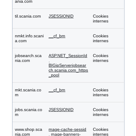
ania.com
til.scania.com
JSESSIONID
Cookies
internes
nmkt.info.scani
__cf_bm
Cookies
a.com
internes
jobsearch.sca
ASP.NET_SessionId
Cookies
nia.com
,
internes
BIGipServerjobsear
ch.scania.com_https
_pool
mkt.scania.co
__cf_bm
Cookies
m
internes
jobs.scania.co
JSESSIONID
Cookies
m
internes
www.shop.sca
mage-cache-sessid
Cookies
nia.com
,
mage-banners-
internes