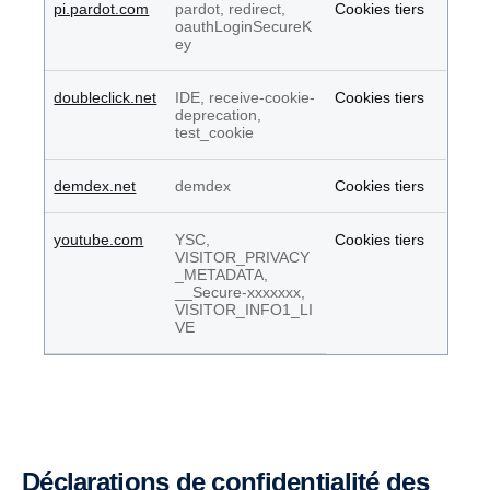
pi.pardot.com
pardot, redirect,
Cookies tiers
oauthLoginSecureK
ey
doubleclick.net
IDE, receive-cookie-
Cookies tiers
deprecation,
test_cookie
demdex.net
demdex
Cookies tiers
youtube.com
YSC,
Cookies tiers
VISITOR_PRIVACY
_METADATA,
__Secure-xxxxxxx,
VISITOR_INFO1_LI
VE
Déclarations de confidentialité des