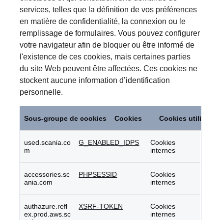
services, telles que la définition de vos préférences
en matière de confidentialité, la connexion ou le
remplissage de formulaires. Vous pouvez configurer
votre navigateur afin de bloquer ou être informé de
l'existence de ces cookies, mais certaines parties
du site Web peuvent être affectées. Ces cookies ne
stockent aucune information d’identification
personnelle.
Cookies
strictement
Sous-groupe de cookies
Cookies
Cookies utilisés
nécessaires
used.scania.co
G_ENABLED_IDPS
Cookies
m
internes
accessories.sc
PHPSESSID
Cookies
ania.com
internes
authazure.refl
XSRF-TOKEN
Cookies
ex.prod.aws.sc
internes