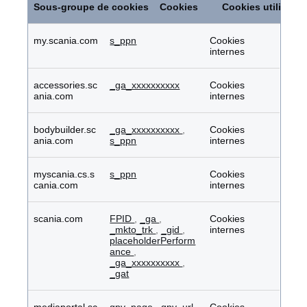
de
Sous-groupe de cookies
Cookies
Cookies utilisés
performance
my.scania.com
s_ppn
Cookies
internes
accessories.sc
_ga_xxxxxxxxxx
Cookies
ania.com
internes
bodybuilder.sc
_ga_xxxxxxxxxx
,
Cookies
ania.com
s_ppn
internes
myscania.cs.s
s_ppn
Cookies
cania.com
internes
scania.com
FPID
,
_ga
,
Cookies
_mkto_trk
,
_gid
,
internes
placeholderPerform
ance
,
_ga_xxxxxxxxxx
,
_gat