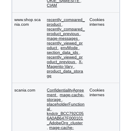
OKIE_SAMESITE
,
CIAM
www.shop.sca
recently_compared_
Cookies
nia.com
product
,
internes
recently_compared_
product_previous
,
mage-messages
,
recently_viewed_pr
oduct
,
envMode
,
section_data_ids
,
recently_viewed_pr
oduct_previous
,
X-
Magento-Vary
,
product_data_stora
ge
scania.com
ConfidentialityAgree
Cookies
ment
,
mage-cache-
internes
storage
,
placeholderFunction
al
,
kndctr_BCC792C05
6A0AB647F000101
_AdobeOrg_cluster
,
mage-cache-