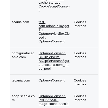
cache-storage
,
CookieScriptConsen
t
scania.com
test
,
Cookies
com.adobe.alloy.get
internes
Tld
,
OptanonAlertBoxClo
sed
,
OptanonConsent
configurator.sc
OptanonConsent
,
Cookies
ania.com
BIGipServerx
,
internes
BIGipServerconfigur
ator.scania.com_htt
ps_pool
.scania.com
OptanonConsent
Cookies
internes
shop.scania.co
OptanonConsent
,
Cookies
m
PHPSESSID
,
internes
mage-cache-sessid
,