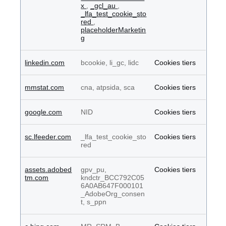
x
,
_gcl_au
,
_lfa_test_cookie_sto
red
,
placeholderMarketin
g
linkedin.com
bcookie, li_gc, lidc
Cookies tiers
mmstat.com
cna, atpsida, sca
Cookies tiers
google.com
NID
Cookies tiers
sc.lfeeder.com
_lfa_test_cookie_sto
Cookies tiers
red
assets.adobed
gpv_pu,
Cookies tiers
tm.com
kndctr_BCC792C05
6A0AB647F000101
_AdobeOrg_consen
t, s_ppn