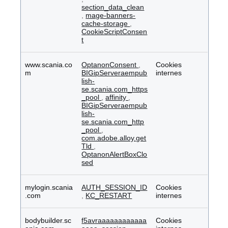
section_data_clean
,
mage-banners-
cache-storage
,
CookieScriptConsen
t
www.scania.co
OptanonConsent
,
Cookies
m
BIGipServeraempub
internes
lish-
se.scania.com_https
_pool
,
affinity
,
BIGipServeraempub
lish-
se.scania.com_http
_pool
,
com.adobe.alloy.get
Tld
,
OptanonAlertBoxClo
sed
mylogin.scania
AUTH_SESSION_ID
Cookies
.com
,
KC_RESTART
internes
bodybuilder.sc
f5avraaaaaaaaaaaa
Cookies