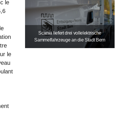
c le
,6
le
Scania liefert drei vollelektrische
ation
Sammelfahrzeuge an die Stadt Bern
tre
ur le
veau
ulant
ment