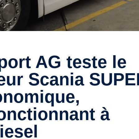
eur Scania SUPE
conomique,
fonctionnant à
iesel