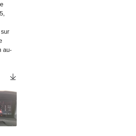
de
5,
 sur
e
n au-