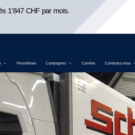
ès 1'847 CHF par mois.
a
Press/News
Campagnes
Carrière
Contactez-nous