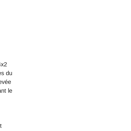
4x2
es du
levée
nt le
t