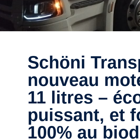
Schöni Transport AG teste le
nouveau mot
11 litres – é
puissant, et 
100% au biod