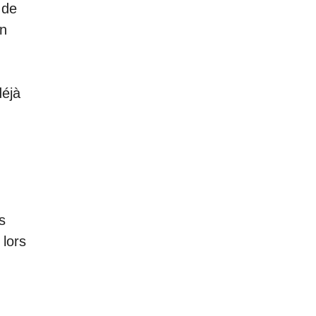
 de
en
déjà
s
 lors