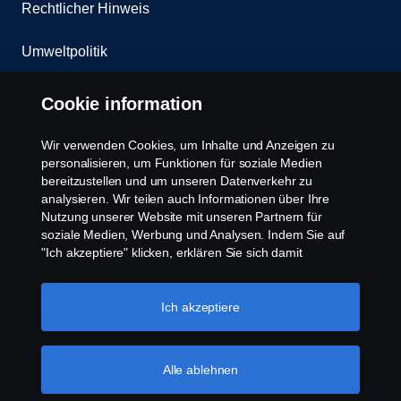
Rechtlicher Hinweis
Umweltpolitik
Whistleblowing
Cookie information
Kontakt
Wir verwenden Cookies, um Inhalte und Anzeigen zu
personalisieren, um Funktionen für soziale Medien
Cookies Politik
bereitzustellen und um unseren Datenverkehr zu
analysieren. Wir teilen auch Informationen über Ihre
Nutzung unserer Website mit unseren Partnern für
Cookie Einstellungen
soziale Medien, Werbung und Analysen. Indem Sie auf
"Ich akzeptiere" klicken, erklären Sie sich damit
einverstanden, dass alle Cookies verwendet und die
Informationen weitergegeben werden. Sie können Ihre
Cookies auch verwalten, indem Sie auf die "Cookie-
Ich akzeptiere
Einstellungen" klicken und die Kategorien auswählen, die
Sie akzeptieren möchten. Für eine detailliertere
Erklärung, wie wir Cookies verwenden, besuchen Sie
Alle ablehnen
© Copyright Scania 2025 All rights reserved. Scania
bitte unseren Abschnitt über Cookies, den Sie durch
CV AB (publ), SE-151 87 Södertälje, Sweden, Tel:
Klicken auf den Link unter diesem Text finden