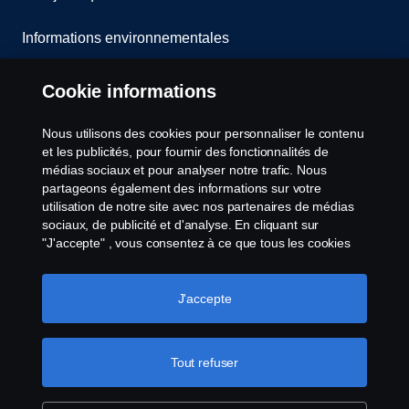
Informations environnementales
Whistleblowing
Cookie informations
Contact
Nous utilisons des cookies pour personnaliser le contenu
et les publicités, pour fournir des fonctionnalités de
Cookies politique
médias sociaux et pour analyser notre trafic. Nous
partageons également des informations sur votre
utilisation de notre site avec nos partenaires de médias
Paramètres des cookies
sociaux, de publicité et d'analyse. En cliquant sur
"J'accepte" , vous consentez à ce que tous les cookies
soient utilisés et que les informations soient partagées.
Vous pouvez également gérer vos cookies en cliquant
sur "Paramètres des cookies" et en sélectionnant les
J'accepte
catégories que vous souhaitez accepter. Pour une
explication plus détaillée de la manière dont nous
utilisons les cookies, veuillez consulter notre section sur
Tout refuser
© Copyright Scania 2025 All rights reserved. Scania
les cookies, que vous trouverez en cliquant sur le lien
CV AB (publ), SE-151 87 Södertälje, Sweden, Tel:
situé sous ce texte.
Pour en savoir plus sur la
+46-8-55 38 10 00, Fax: +46-8-55 38 10 37.
protection de votre vie privée