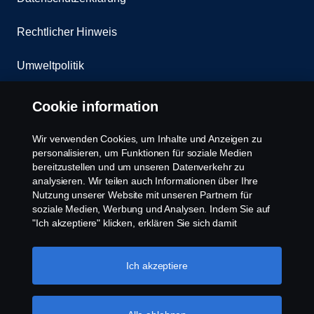
Rechtlicher Hinweis
Umweltpolitik
Whistleblowing
Cookie information
Kontakt
Wir verwenden Cookies, um Inhalte und Anzeigen zu
personalisieren, um Funktionen für soziale Medien
Cookies Politik
bereitzustellen und um unseren Datenverkehr zu
analysieren. Wir teilen auch Informationen über Ihre
Nutzung unserer Website mit unseren Partnern für
Cookie Einstellungen
soziale Medien, Werbung und Analysen. Indem Sie auf
"Ich akzeptiere" klicken, erklären Sie sich damit
einverstanden, dass alle Cookies verwendet und die
Informationen weitergegeben werden. Sie können Ihre
Cookies auch verwalten, indem Sie auf die "Cookie-
Ich akzeptiere
Einstellungen" klicken und die Kategorien auswählen, die
Sie akzeptieren möchten. Für eine detailliertere
Erklärung, wie wir Cookies verwenden, besuchen Sie