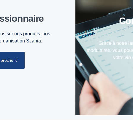
essionnaire
C
ns sur nos produits, nos
’organisation Scania.
Grâce à notre la
modulaires, vous pouv
votre vie
proche ici