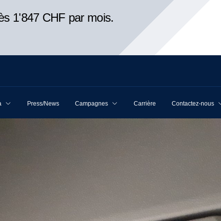
ès 1'847 CHF par mois.
a
Press/News
Campagnes
Carrière
Contactez-nous