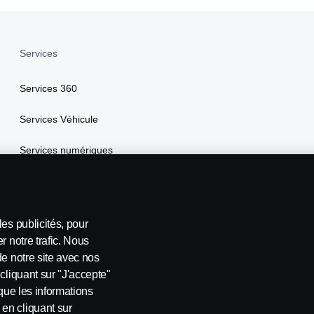
Services
Services 360
Services Véhicule
Services numériques
Scania Assistance
My Scania
es publicités, pour
r notre trafic. Nous
de notre site avec nos
cliquant sur "J'accepte"
 que les informations
en cliquant sur