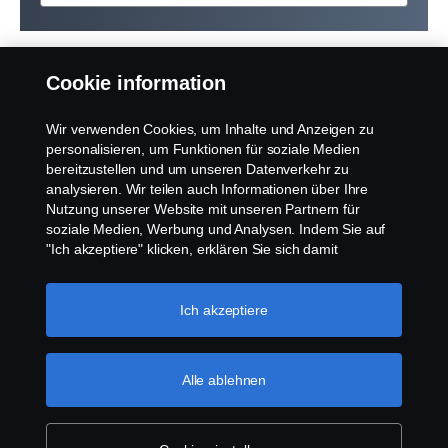
Cookie information
Jetzt entdecken, wie das AEB-Bremssystem von Scania
das Kollisionsrisiko reduziert:
Wir verwenden Cookies, um Inhalte und Anzeigen zu
personalisieren, um Funktionen für soziale Medien
bereitzustellen und um unseren Datenverkehr zu
analysieren. Wir teilen auch Informationen über Ihre
Dieser Inhalt ist nicht verfügbar, wenn Sie unsere
Nutzung unserer Website mit unseren Partnern für
Cookies nicht aktivieren. Bitte aktivieren Sie
soziale Medien, Werbung und Analysen. Indem Sie auf
Cookies, um diesen Inhalt sehen zu können.
"Ich akzeptiere" klicken, erklären Sie sich damit
einverstanden, dass alle Cookies verwendet und die
Informationen weitergegeben werden. Sie können Ihre
Cookie Einstellungen
Cookies auch verwalten, indem Sie auf die "Cookie-
Ich akzeptiere
Einstellungen" klicken und die Kategorien auswählen, die
Sie akzeptieren möchten. Für eine detailliertere
Link zu den Cookie-Richtlinie
Erklärung, wie wir Cookies verwenden, besuchen Sie
Alle ablehnen
bitte unseren Abschnitt über Cookies, den Sie durch
Klicken auf den Link unter diesem Text finden
können.
Weitere Informationen zum Datenschutz