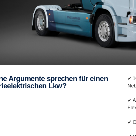
✓
10
rieelektrischen Lkw?
Neb
✓
Au
Flex
✓
Op