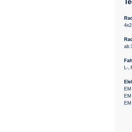
T
Rad
4x2
Ra
ab 
Fah
L-, 
Ele
EM 
EM 
EM 