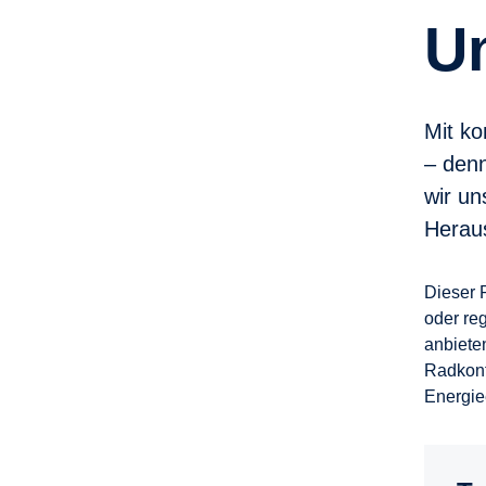
Mit ko
– den
wir un
Herau
Dieser 
oder re
anbiete
Radkonf
Energie