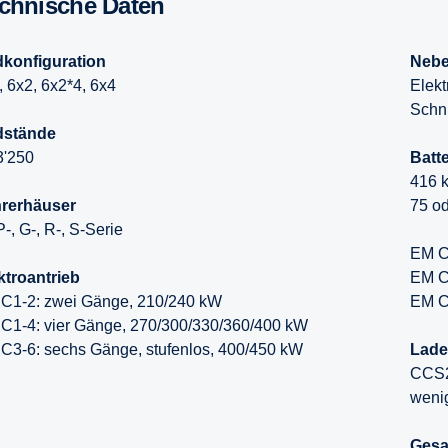
echnische Daten
konfiguration
Nebe
, 6x2, 6x2*4, 6x4
Elekt
Schni
dstände
3'250
Batte
416 k
rerhäuser
75 o
P-, G-, R-, S-Serie
EM C1
ktroantrieb
EM C1
C1-2: zwei Gänge,
210/240 kW
EM C3
C1-4: vier Gänge,
270/300/330/360/400 kW
C3-6: sechs Gänge, stufenlos,
400/450 kW
Lade
CCS2 
wenig
Gesa