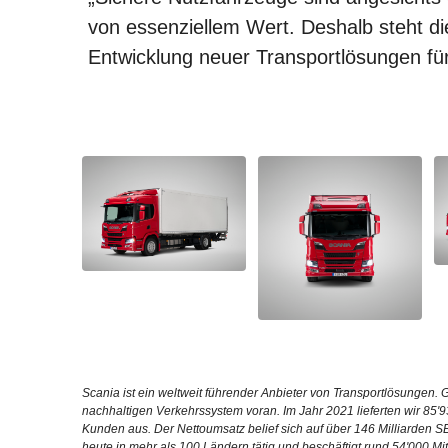
von essenziellem Wert. Deshalb steht die
Entwicklung neuer Transportlösungen für 
Scania ist ein weltweit führender Anbieter von Transportlösungen
nachhaltigen Verkehrssystem voran. Im Jahr 2021 lieferten wir 85'
Kunden aus. Der Nettoumsatz belief sich auf über 146 Milliarden S
heute in mehr als 100 Ländern tätig und beschäftigt rund 54'000 M