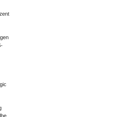
zent
egen
S-
gic
g
lbe