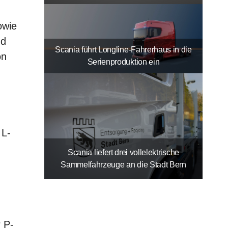
owie
nd
Scania führt Longline-Fahrerhaus in die
on
Serienproduktion ein
 L-
Scania liefert drei vollelektrische
Sammelfahrzeuge an die Stadt Bern
 P-