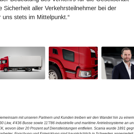
 Sicherheit aller Verkehrsteilnehmer bei der
uns stets im Mittelpunkt.“
. Gemeinsam mit unseren Partnern und Kunden treiben wir den Wandel hin zu einem
930 Lkw, 4'436 Busse sowie 11'786 industrielle und maritime Antriebssysteme an u
EK, wovon über 20 Prozent auf Dienstleistungen entfielen. Scania wurde 1891 gegrü
itarbeiter. Forschung und Entwicklung sind hauptsächlich in Schweden angesiedelt.