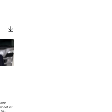
nsere
ndet, ist
 Die