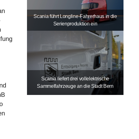
an
Scania führt Longline-Fahrerhaus in die
-
Serienproduktion ein
n
üfung
Scania liefert drei vollelektrische
and
Sammelfahrzeuge an die Stadt Bern
hB
o
en