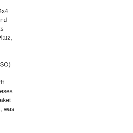
4x4
und
ts
latz,
(SO)
ft.
ieses
paket
n, was