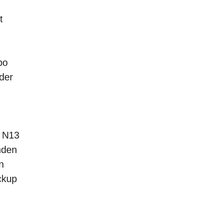
t
po
der
r N13
nden
n
ckup