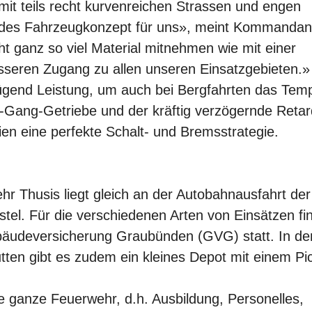
it teils recht kurvenreichen Strassen und engen
sendes Fahrzeugkonzept für uns», meint Kommandan
t ganz so viel Material mitnehmen wie mit einer
sseren Zugang zu allen unseren Einsatzgebieten.»
ügend Leistung, um auch bei Bergfahrten das Tem
4-Gang-Getriebe und der kräftig verzögernde Retar
ien eine perfekte Schalt- und Bremsstrategie.
r Thusis liegt gleich an der Autobahnausfahrt de
tel. Für die verschiedenen Arten von Einsätzen fi
äudeversicherung Graubünden (GVG) statt. In de
en gibt es zudem ein kleines Depot mit einem Pi
e ganze Feuerwehr, d.h. Ausbildung, Personelles,