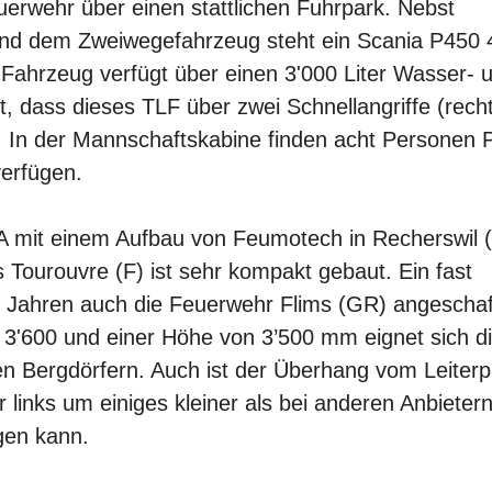
uerwehr über einen stattlichen Fuhrpark. Nebst
nd dem Zweiwegefahrzeug steht ein Scania P450 
 Fahrzeug verfügt über einen 3'000 Liter Wasser- 
t, dass dieses TLF über zwei Schnellangriffe (rech
t. In der Mannschaftskabine finden acht Personen P
verfügen.
A mit einem Aufbau von Feumotech in Recherswil 
s Tourouvre (F) ist sehr kompakt gebaut. Ein fast
er Jahren auch die Feuerwehr Flims (GR) angeschaf
h 3'600 und einer Höhe von 3’500 mm eignet sich d
en Bergdörfern. Auch ist der Überhang vom Leiter
 links um einiges kleiner als bei anderen Anbieter
ngen kann.