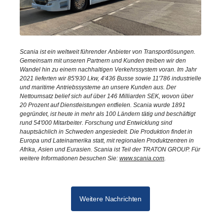
Scania ist ein weltweit führender Anbieter von Transportlösungen.
Gemeinsam mit unseren Partnern und Kunden treiben wir den
Wandel hin zu einem nachhaltigen Verkehrssystem voran. Im Jahr
2021 lieferten wir 85'930 Lkw, 4'436 Busse sowie 11'786 industrielle
und maritime Antriebssysteme an unsere Kunden aus. Der
Nettoumsatz belief sich auf über 146 Milliarden SEK, wovon über
20 Prozent auf Dienstleistungen entfielen. Scania wurde 1891
gegründet, ist heute in mehr als 100 Ländern tätig und beschäftigt
rund 54'000 Mitarbeiter. Forschung und Entwicklung sind
hauptsächlich in Schweden angesiedelt. Die Produktion findet in
Europa und Lateinamerika statt, mit regionalen Produktzentren in
Afrika, Asien und Eurasien. Scania ist Teil der TRATON GROUP. Für
weitere Informationen besuchen Sie:
www.scania.com
.
Weitere Nachrichten