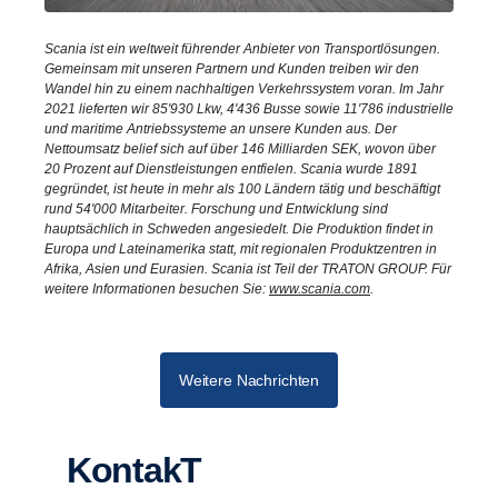
Scania ist ein weltweit führender Anbieter von Transportlösungen.
Gemeinsam mit unseren Partnern und Kunden treiben wir den
Wandel hin zu einem nachhaltigen Verkehrssystem voran. Im Jahr
2021 lieferten wir 85'930 Lkw, 4'436 Busse sowie 11'786 industrielle
und maritime Antriebssysteme an unsere Kunden aus. Der
Nettoumsatz belief sich auf über 146 Milliarden SEK, wovon über
20 Prozent auf Dienstleistungen entfielen. Scania wurde 1891
gegründet, ist heute in mehr als 100 Ländern tätig und beschäftigt
rund 54'000 Mitarbeiter. Forschung und Entwicklung sind
hauptsächlich in Schweden angesiedelt. Die Produktion findet in
Europa und Lateinamerika statt, mit regionalen Produktzentren in
Afrika, Asien und Eurasien. Scania ist Teil der TRATON GROUP. Für
weitere Informationen besuchen Sie:
www.scania.com
.
Weitere Nachrichten
KontakT