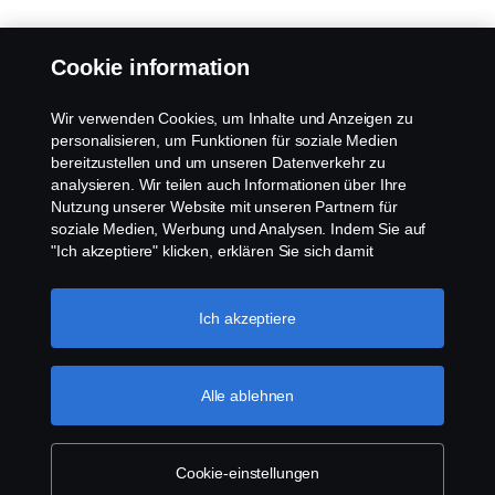
Cookie information
Wir verwenden Cookies, um Inhalte und Anzeigen zu
personalisieren, um Funktionen für soziale Medien
bereitzustellen und um unseren Datenverkehr zu
analysieren. Wir teilen auch Informationen über Ihre
Nutzung unserer Website mit unseren Partnern für
soziale Medien, Werbung und Analysen. Indem Sie auf
"Ich akzeptiere" klicken, erklären Sie sich damit
einverstanden, dass alle Cookies verwendet und die
Informationen weitergegeben werden. Sie können Ihre
Cookies auch verwalten, indem Sie auf die "Cookie-
Ich akzeptiere
Einstellungen" klicken und die Kategorien auswählen, die
Sie akzeptieren möchten. Für eine detailliertere
Erklärung, wie wir Cookies verwenden, besuchen Sie
Alle ablehnen
bitte unseren Abschnitt über Cookies, den Sie durch
Klicken auf den Link unter diesem Text finden
können.
Weitere Informationen zum Datenschutz
Cookie-einstellungen