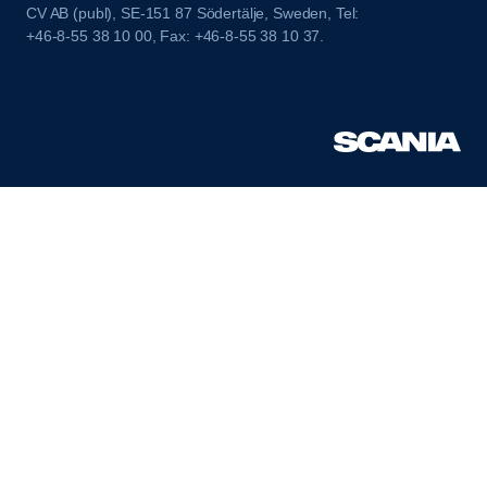
CV AB (publ), SE-151 87 Södertälje, Sweden, Tel:
+46-8-55 38 10 00, Fax: +46-8-55 38 10 37.