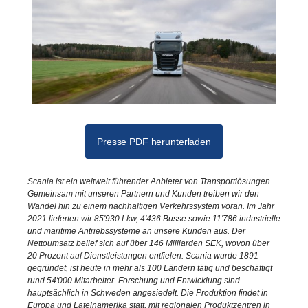
Presse PDF herunterladen
Scania ist ein weltweit führender Anbieter von Transportlösungen.
Gemeinsam mit unseren Partnern und Kunden treiben wir den
Wandel hin zu einem nachhaltigen Verkehrssystem voran. Im Jahr
2021 lieferten wir 85'930 Lkw, 4'436 Busse sowie 11'786 industrielle
und maritime Antriebssysteme an unsere Kunden aus. Der
Nettoumsatz belief sich auf über 146 Milliarden SEK, wovon über
20 Prozent auf Dienstleistungen entfielen. Scania wurde 1891
gegründet, ist heute in mehr als 100 Ländern tätig und beschäftigt
rund 54'000 Mitarbeiter. Forschung und Entwicklung sind
hauptsächlich in Schweden angesiedelt. Die Produktion findet in
Europa und Lateinamerika statt, mit regionalen Produktzentren in