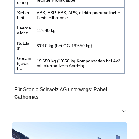
stung:
Sicher
ABS, ESP, EBS, APS, elektropneumatische
heit:
Feststellbremse
Leerge
11'640 kg
wicht:
Nutzla
8'010 kg (bei GG 19'650 kg)
st:
Gesam
19'650 kg (1'650 kg Kompensation bei 4x2
tgewic
mit alternativem Antrieb)
ht:
Für Scania Schweiz AG unterwegs:
Rahel
Cathomas