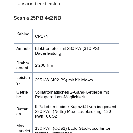
Transportdienstleistern.
Scania 25P B 4x2 NB
Kabine
CP17N
:
Antrieb
Elektromotor mit 230 kW (310 PS)
:
Dauerleistung
Drehm
2'200 Nm
oment:
Leistun
295 kW (402 PS) mit Kickdown
g:
Getrie
Vollautomatisches 2-Gang-Getriebe mit
be:
Rekuperations-Möglichkeit
9 Pakete mit einer Kapazität von insgesamt
Batteri
220 kWh (Netto) Max. Ladeleistung: 130
en:
kWh (CCS2)
Max.
130 kWh (CCS2) Lade-Steckdose hinter
Ladelei
rechter Frontklappe