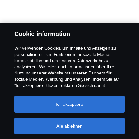
Cookie information
Wir verwenden Cookies, um Inhalte und Anzeigen zu
personalisieren, um Funktionen für soziale Medien
bereitzustellen und um unseren Datenverkehr zu
analysieren. Wir teilen auch Informationen über Ihre
Nutzung unserer Website mit unseren Partnern für
soziale Medien, Werbung und Analysen. Indem Sie auf
"Ich akzeptiere" klicken, erklären Sie sich damit
einverstanden, dass alle Cookies verwendet und die
Informationen weitergegeben werden. Sie können Ihre
Cookies auch verwalten, indem Sie auf die "Cookie-
Ich akzeptiere
Einstellungen" klicken und die Kategorien auswählen, die
Sie akzeptieren möchten. Für eine detailliertere
Erklärung, wie wir Cookies verwenden, besuchen Sie
Alle ablehnen
bitte unseren Abschnitt über Cookies, den Sie durch
Klicken auf den Link unter diesem Text finden