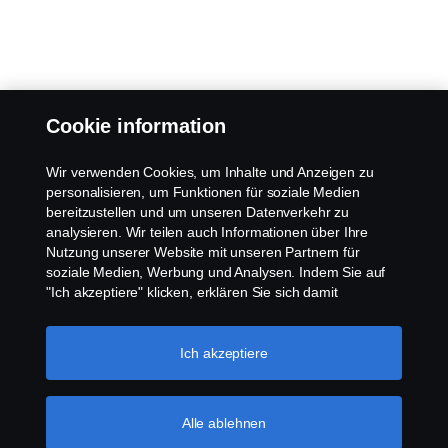
Cookie information
Wir verwenden Cookies, um Inhalte und Anzeigen zu
personalisieren, um Funktionen für soziale Medien
bereitzustellen und um unseren Datenverkehr zu
analysieren. Wir teilen auch Informationen über Ihre
Nutzung unserer Website mit unseren Partnern für
soziale Medien, Werbung und Analysen. Indem Sie auf
"Ich akzeptiere" klicken, erklären Sie sich damit
einverstanden, dass alle Cookies verwendet und die
Informationen weitergegeben werden. Sie können Ihre
Cookies auch verwalten, indem Sie auf die "Cookie-
Ich akzeptiere
Einstellungen" klicken und die Kategorien auswählen, die
Sie akzeptieren möchten. Für eine detailliertere
Erklärung, wie wir Cookies verwenden, besuchen Sie
Alle ablehnen
bitte unseren Abschnitt über Cookies, den Sie durch