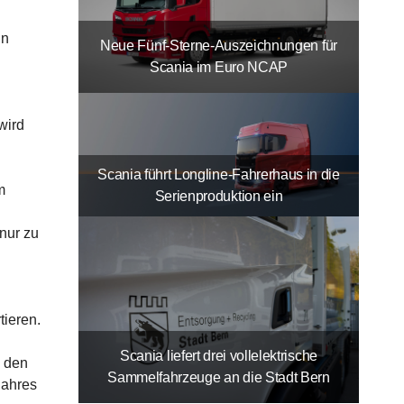
in
Neue Fünf-Sterne-Auszeichnungen für
Scania im Euro NCAP
wird
Scania führt Longline-Fahrerhaus in die
m
Serienproduktion ein
nur zu
tieren.
Scania liefert drei vollelektrische
n den
Sammelfahrzeuge an die Stadt Bern
Jahres