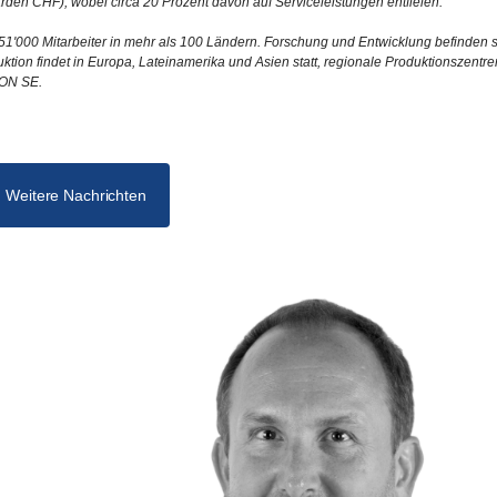
arden CHF), wobei circa 20 Prozent davon auf Serviceleistungen entfielen.
1'000 Mitarbeiter in mehr als 100 Ländern. Forschung und Entwicklung befinden s
tion findet in Europa, Lateinamerika und Asien statt, regionale Produktionszentre
TON SE.
Weitere Nachrichten