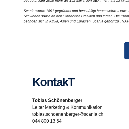
betrug in Jahr 2019 mehr als 152 Milliarden SEK (mehr als 15 Milli
Scania wurde 1891 gegründet und beschäftigt heute weltweit etwa 5
Schweden sowie an den Standorten Brasilien und Indien. Die Produk
befinden sich in Afrika, Asien und Eurasien. Scania gehört zu TRA
KontakT
Tobias Schönenberger
Leiter Marketing & Kommunikation
tobias.schoenenberger@scania.ch
044 800 13 64