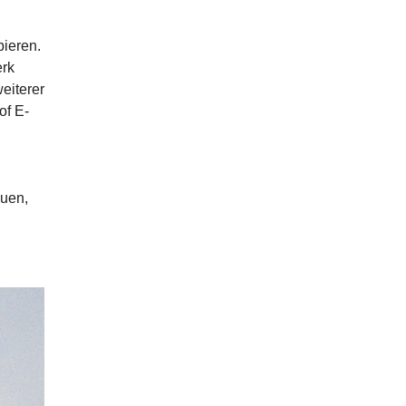
bieren.
erk
eiterer
of E-
auen,