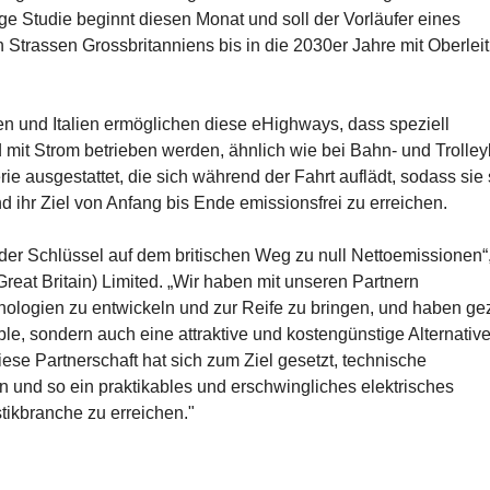
e Studie beginnt diesen Monat und soll der Vorläufer eines
n Strassen Grossbritanniens bis in die 2030er Jahre mit Oberle
n und Italien ermöglichen diese eHighways, dass speziell
mit Strom betrieben werden, ähnlich wie bei Bahn- und Trolley
ie ausgestattet, die sich während der Fahrt auflädt, sodass sie 
ihr Ziel von Anfang bis Ende emissionsfrei zu erreichen.
t der Schlüssel auf dem britischen Weg zu null Nettoemissionen“
eat Britain) Limited. „Wir haben mit unseren Partnern
ologien zu entwickeln und zur Reife zu bringen, und haben gez
ble, sondern auch eine attraktive und kostengünstige Alternativ
iese Partnerschaft hat sich zum Ziel gesetzt, technische
n und so ein praktikables und erschwingliches elektrisches
tikbranche zu erreichen."