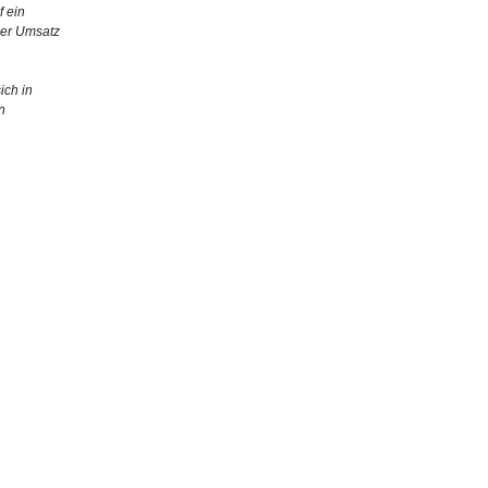
f ein
Der Umsatz
ich in
n