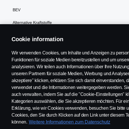
BEV
Alternative Kraftstoffe
Scania Konfigurator
Cookie information
Wir verwenden Cookies, um Inhalte und Anzeigen zu person
Funktionen für soziale Medien bereitzustellen und um unse
analysieren. Wir teilen auch Informationen über Ihre Nutzun
unseren Partnern für soziale Medien, Werbung und Analysen
Scania in Your Region:
Schweiz
akzeptiere" klicken, erklären Sie sich damit einverstanden, 
verwendet und die Informationen weitergegeben werden. Si
auch verwalten, indem Sie auf die "Cookie-Einstellungen" k
Kategorien auswählen, die Sie akzeptieren möchten. Für eine
Erklärung, wie wir Cookies verwenden, besuchen Sie bitte u
Datenschutzerklärung
Rechtlicher Hinweis
Umweltpoliti
Cookies, den Sie durch Klicken auf den Link unter diesem Te
können.
Weitere Informationen zum Datenschutz