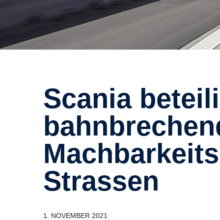
Scania beteiligt sich an
bahnbrechend
Machbarkeitss
Strassen
1. NOVEMBER
2021