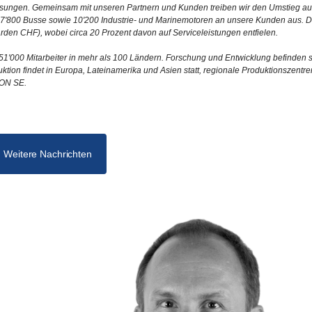
lösungen. Gemeinsam mit unseren Partnern und Kunden treiben wir den Umstieg au
w, 7'800 Busse sowie 10'200 Industrie- und Marinemotoren an unsere Kunden aus. 
arden CHF), wobei circa 20 Prozent davon auf Serviceleistungen entfielen.
1'000 Mitarbeiter in mehr als 100 Ländern. Forschung und Entwicklung befinden s
tion findet in Europa, Lateinamerika und Asien statt, regionale Produktionszentre
TON SE.
Weitere Nachrichten