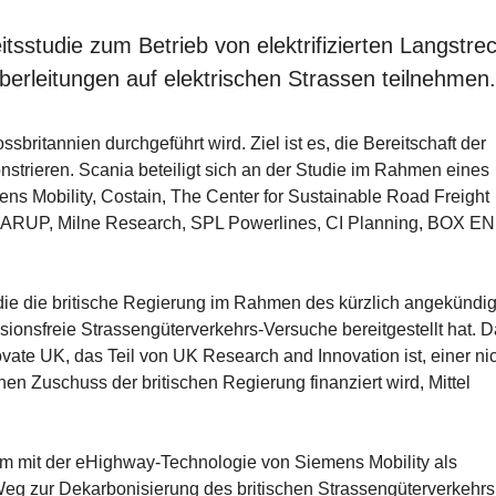
tsstudie zum Betrieb von elektrifizierten Langstre
erleitungen auf elektrischen Strassen teilnehmen.
ossbritannien durchgeführt wird. Ziel ist es, die Bereitschaft der
nstrieren. Scania beteiligt sich an der Studie im Rahmen eines
ns Mobility, Costain, The Center for Sustainable Road Freight
y), ARUP, Milne Research, SPL Powerlines, CI Planning, BOX 
g, die die britische Regierung im Rahmen des kürzlich angekündi
ionsfreie Strassengüterverkehrs-Versuche bereitgestellt hat. 
ate UK, das Teil von UK Research and Innovation ist, einer nic
inen Zuschuss der britischen Regierung finanziert wird, Mittel
em mit der eHighway-Technologie von Siemens Mobility als
eg zur Dekarbonisierung des britischen Strassengüterverkehr