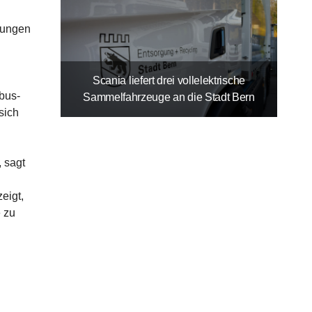
itungen
Scania liefert drei vollelektrische
bus-
Sammelfahrzeuge an die Stadt Bern
sich
, sagt
eigt,
e zu