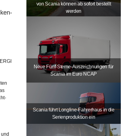
von Scania können ab sofort bestellt
werden
cken-
ENERGI
Neue Fünf-Sterne-Auszeichnungen für
Scania im Euro NCAP
gten
Das
ht-
Scania führt Longline-Fahrerhaus in die
Serienproduktion ein
s und