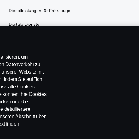
Dienstleistungen für Fahrzeuge
Digitale Dienste
Scania Assistance
MyScania
alisieren, um
ren Datenverkehr zu
g unserer Website mit
. Indem Sie auf "Ich
dass alle Cookies
e können Ihre Cookies
licken und die
 detailliertere
nseren Abschnitt über
k
Whistleblowing
Kontakt
Cookies Politik
Cookie Einstellung
xt finden