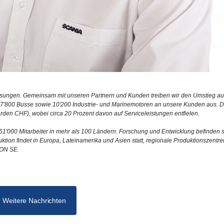
lösungen. Gemeinsam mit unseren Partnern und Kunden treiben wir den Umstieg au
w, 7'800 Busse sowie 10'200 Industrie- und Marinemotoren an unsere Kunden aus. 
arden CHF), wobei circa 20 Prozent davon auf Serviceleistungen entfielen.
1'000 Mitarbeiter in mehr als 100 Ländern. Forschung und Entwicklung befinden s
tion findet in Europa, Lateinamerika und Asien statt, regionale Produktionszentre
TON SE.
Weitere Nachrichten