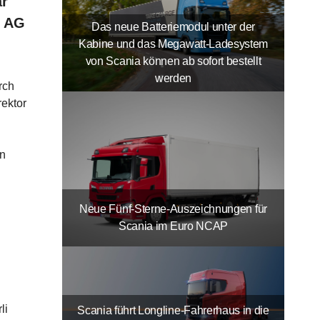
ar
z AG
Das neue Batteriemodul unter der
Kabine und das Megawatt-Ladesystem
von Scania können ab sofort bestellt
werden
rch
ektor
en
Neue Fünf-Sterne-Auszeichnungen für
Scania im Euro NCAP
li
Scania führt Longline-Fahrerhaus in die