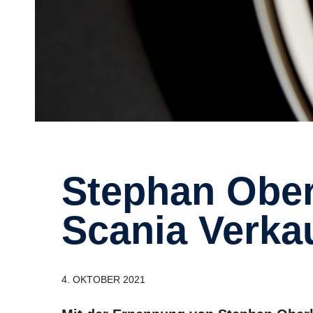
Stephan Oberli wird neuer
Scania Verka
4. OKTOBER 2021