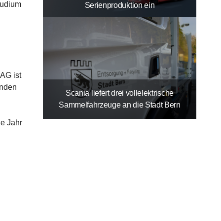
tudium
Serienproduktion ein
AG ist
unden
Scania liefert drei vollelektrische
Sammelfahrzeuge an die Stadt Bern
e Jahr