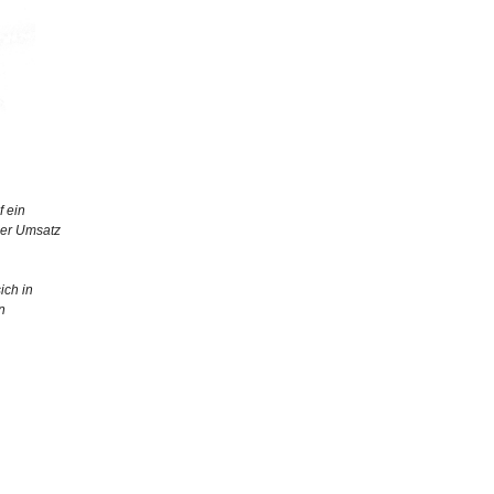
f ein
Der Umsatz
ich in
n