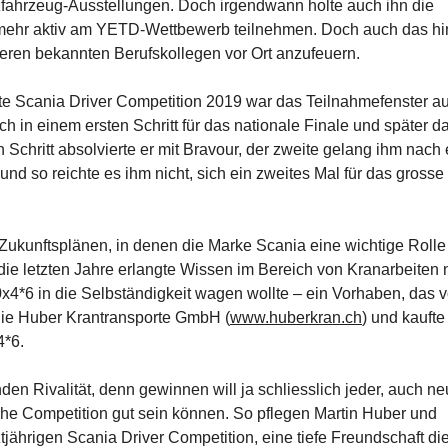
zfahrzeug-Ausstellungen. Doch irgendwann holte auch ihn die
ht mehr aktiv am YETD-Wettbewerb teilnehmen. Doch auch das hi
eren bekannten Berufskollegen vor Ort anzufeuern.
nte Scania Driver Competition 2019 war das Teilnahmefenster au
h in einem ersten Schritt für das nationale Finale und später da
n Schritt absolvierte er mit Bravour, der zweite gelang ihm nach
nd so reichte es ihm nicht, sich ein zweites Mal für das grosse
Zukunftsplänen, in denen die Marke Scania eine wichtige Rolle
 die letzten Jahre erlangte Wissen im Bereich von Kranarbeiten 
4*6 in die Selbständigkeit wagen wollte – ein Vorhaben, das v
 die Huber Krantransporte GmbH (
www.huberkran.ch
) und kaufte
4*6.
n Rivalität, denn gewinnen will ja schliesslich jeder, auch n
che Competition gut sein können. So pflegen Martin Huber und
tjährigen Scania Driver Competition, eine tiefe Freundschaft di