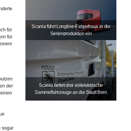
nderte
Scania führt Longline-Fahrerhaus in die
ch für
Serienproduktion ein
nn für
 einem
nutzen
Scania liefert drei vollelektrische
on der
Sammelfahrzeuge an die Stadt Bern
 einen
eue
e sogar