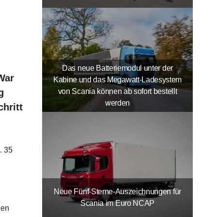
Das neue Batteriemodul unter der
War
Kabine und das Megawatt-Ladesystem
von Scania können ab sofort bestellt
g
werden
hritt
. 35
Neue Fünf-Sterne-Auszeichnungen für
Scania im Euro NCAP
gen