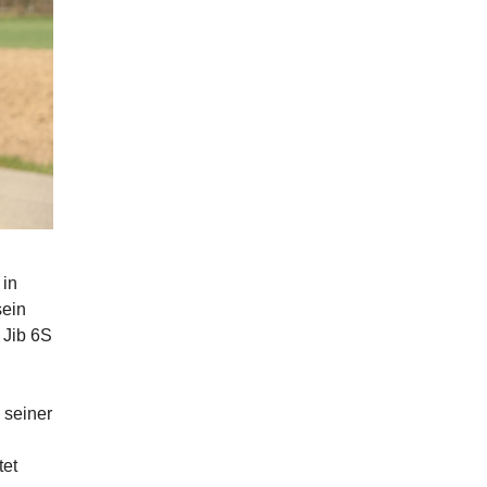
 in
sein
 Jib 6S
 seiner
tet