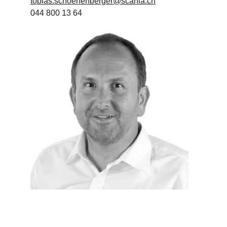
tobias.schoenenberger@scania.ch
044 800 13 64