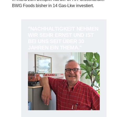
BWG Foods bisher in 14 Gas-Lkw investiert.
"NACHHALTIGKEIT NEHMEN
WIR SEHR ERNST UND IST
BEI UNS SEIT ÜBER 30
JAHREN EIN THEMA."