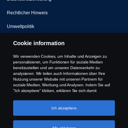
Rechtlicher Hinweis
Umweltpolitik
Whistleblowing
Cookie information
Kontakt
Wir verwenden Cookies, um Inhalte und Anzeigen zu
personalisieren, um Funktionen für soziale Medien
Cookies Politik
bereitzustellen und um unseren Datenverkehr zu
analysieren. Wir teilen auch Informationen über Ihre
Nutzung unserer Website mit unseren Partnern für
Cookie Einstellungen
soziale Medien, Werbung und Analysen. Indem Sie auf
"Ich akzeptiere" klicken, erklären Sie sich damit
einverstanden, dass alle Cookies verwendet und die
Informationen weitergegeben werden. Sie können Ihre
Cookies auch verwalten, indem Sie auf die "Cookie-
Ich akzeptiere
Einstellungen" klicken und die Kategorien auswählen, die
Sie akzeptieren möchten. Für eine detailliertere
Erklärung, wie wir Cookies verwenden, besuchen Sie