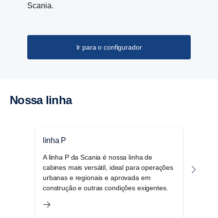
Scania.
Ir para o configurador
Nossa linha
linha P
linh
A linha P da Scania é nossa linha de
A lin
cabines mais versátil, ideal para operações
comb
urbanas e regionais e aprovada em
dent
construção e outras condições exigentes.
arma
uma 