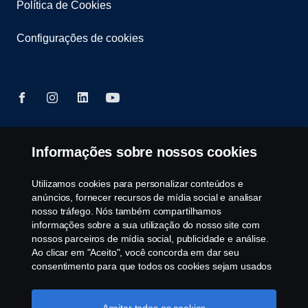
Política de Cookies
Configurações de cookies
Informações sobre nossos cookies
© Copyright Scania 2025 All rights reserved. Scania
Brasil, Av. José Odorizzi, 151 - Vila Euro, São
Bernardo do Campo. SP. Tel: +55 11 4090-2960.
Utilizamos cookies para personalizar conteúdos e
CNPJ 59.104.901/0001-76
anúncios, fornecer recursos de mídia social e analisar
nosso tráfego. Nós também compartilhamos
informações sobre a sua utilização do nosso site com
nossos parceiros de mídia social, publicidade e análise.
Ao clicar em "Aceito", você concorda em dar seu
consentimento para que todos os cookies sejam usados
e as informações sejam compartilhadas. Você pode
gerenciar a utilização dos cookies clicando em
"Configurações de cookies" e selecionando as