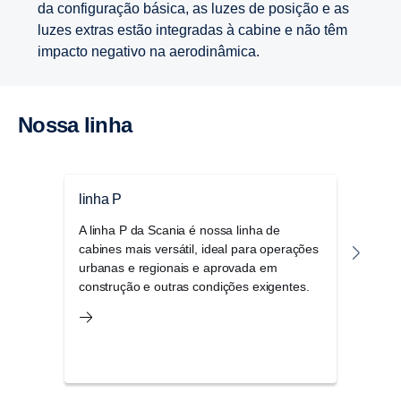
da configuração básica, as luzes de posição e as
luzes extras estão integradas à cabine e não têm
impacto negativo na aerodinâmica.
Nossa linha
linha P
linh
A linha P da Scania é nossa linha de
A lin
cabines mais versátil, ideal para operações
comb
urbanas e regionais e aprovada em
dent
construção e outras condições exigentes.
arma
uma 