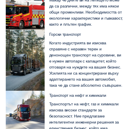
да са различни, между тях има някои
общи променливи. Необходимостта от
екологични характеристики и гъвкавост,
както и плътен график.
Горски транспорт
Когато индустрията ви изисква
справяне с неравен терен и
денонощен транспорт на суровини, ви
е нужен автопарк с капацитет, който
отговаря на нуждите на вашия бизнес.
Усилията ни са концентрирани върху
адаптирането на вашия автомобил,
така че да стане абсолютно съвършен.
Транспорт на нефт и химикали
Транспортът на нефт, газ и химикали
изисква високи стандарти за
безопасност. Ние предлагаме
интелигентни инженерни решения за
единствения бизнес, който има