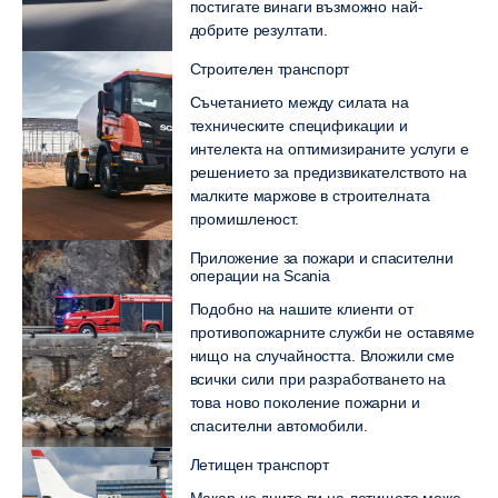
постигате винаги възможно най-
добрите резултати.
Строителен транспорт
Съчетанието между силата на
техническите спецификации и
интелекта на оптимизираните услуги е
решението за предизвикателството на
малките маржове в строителната
промишленост.
Приложение за пожари и спасителни
операции на Scania
Подобно на нашите клиенти от
противопожарните служби не оставяме
нищо на случайността. Вложили сме
всички сили при разработването на
това ново поколение пожарни и
спасителни автомобили.
Летищен транспорт
Макар че дните ви на летището може