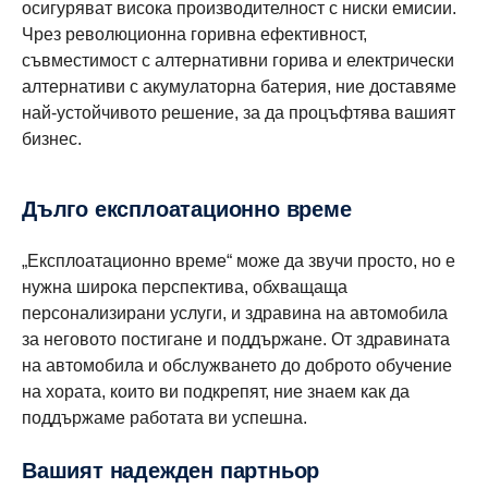
осигуряват висока производителност с ниски емисии.
Чрез революционна горивна ефективност,
съвместимост с алтернативни горива и електрически
алтернативи с акумулаторна батерия, ние доставяме
най-устойчивото решение, за да процъфтява вашият
бизнес.
Дълго експлоатационно време
„Експлоатационно време“ може да звучи просто, но е
нужна широка перспектива, обхващаща
персонализирани услуги, и здравина на автомобила
за неговото постигане и поддържане. От здравината
на автомобила и обслужването до доброто обучение
на хората, които ви подкрепят, ние знаем как да
поддържаме работата ви успешна.
Вашият надежден партньор