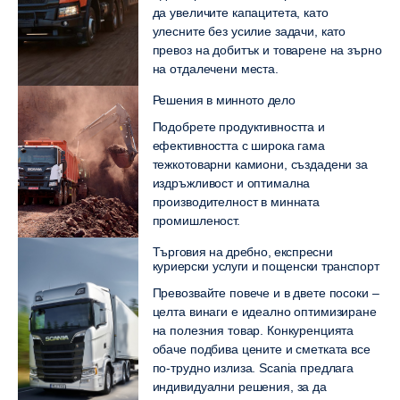
да увеличите капацитета, като
улесните без усилие задачи, като
превоз на добитък и товарене на зърно
на отдалечени места.
Решения в минното дело
Подобрете продуктивността и
ефективността с широка гама
тежкотоварни камиони, създадени за
издръжливост и оптимална
производителност в минната
промишленост.
Търговия на дребно, експресни
куриерски услуги и пощенски транспорт
Превозвайте повече и в двете посоки –
целта винаги е идеално оптимизиране
на полезния товар. Конкуренцията
обаче подбива цените и сметката все
по-трудно излиза. Scania предлага
индивидуални решения, за да