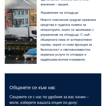
значение – вашия.
Управление на отпадъци
Новото поколение градски превозни
средства е чудесна новина за
операторите, които се занимават с
управление на отпадъци. С най-
обширната гама от алтернативни
горива, серия от нови функции за
безопасност и световноизвестни
сервизни услуги то отговаря и
надвишава всички очаквания.
Обърнете се към нас
Свържете се с нас по удобния за вас начин –
моля, изберете вашата опция по-долу: