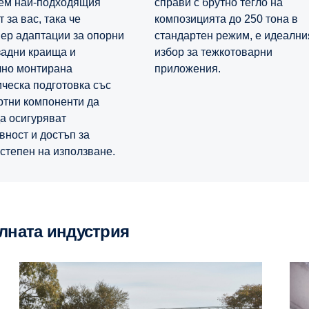
ем най-подходящия
справи с брутно тегло на
 за вас, така че
композицията до 250 тона в
ер адаптации за опорни
стандартен режим, е идеални
задни краища и
избор за тежкотоварни
но монтирана
приложения.
ическа подготовка със
ртни компоненти да
да осигуряват
вност и достъп за
 степен на използване.
елната индустрия