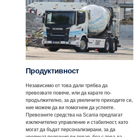
Продуктивност
Независимо от това дали трябва да
превозвате повече, или да карате по-
продължително, за да увеличите приходите си,
ние можем да ви помогнем да успеете.
Превозните средства на Scania предлагат
изключително управление и стабилност, като
могат да бъдат персонализирани, за да
увеличат полезния ви товар, без с това да