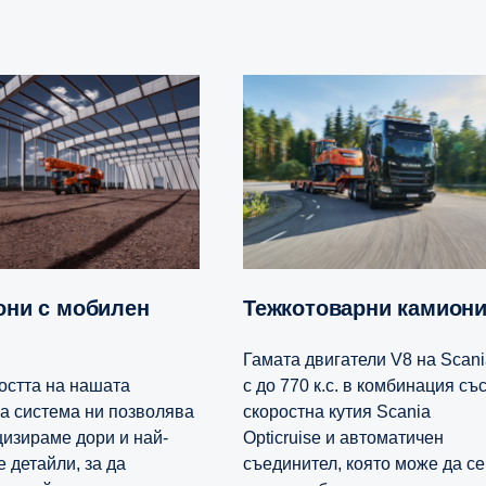
Тежкотоварни камион
Гамата двигатели V8 на Scani
остта на нашата
с до 770 к.с. в комбинация съ
а система ни позволява
скоростна кутия Scania
цизираме дори и най-
Opticruise и автоматичен
 детайли, за да
съединител, която може да се