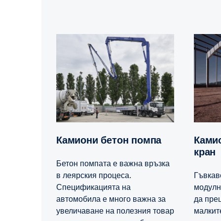
Камиони бетон помпа
Камиони с мобилен
кран
Бетон помпата е важна връзка
в леярския процеса.
Гъвкав
Спецификацията на
модулн
автомобила е много важна за
да пре
увеличаване на полезния товар
малките