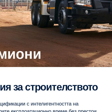
амиони
ия за строителството
ецификации с интелигентността на
урите експлоатационно време без престои,