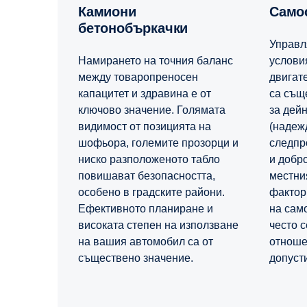
Камиони
Сам
бетонобъркачки
Управл
Намирането на точния баланс
услови
между товаропреносен
двигат
капацитет и здравина е от
са същ
ключово значение. Голямата
за дей
видимост от позицията на
(надеж
шофьора, големите прозорци и
следпр
ниско разположеното табло
и добр
повишават безопасността,
местни
особено в градските райони.
фактор
Ефективното планиране и
на сам
високата степен на използване
често 
на вашия автомобил са от
отноше
съществено значение.
допуст