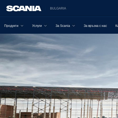
BULGARIA
Продукти
Услуги
За Scania
За връзка с нас
К