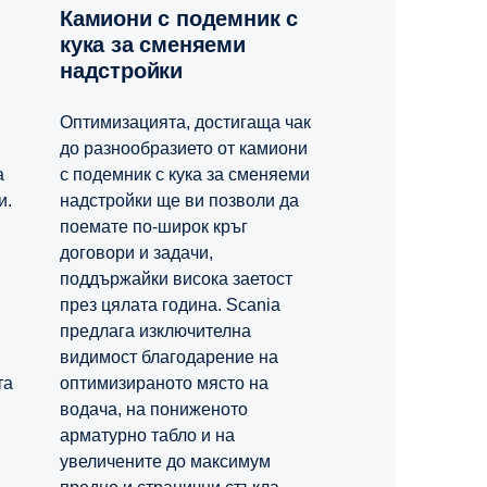
Камиони с подемник с
кука за сменяеми
надстройки
Оптимизацията, достигаща чак
до разнообразието от камиони
с подемник с кука за сменяеми
а
надстройки ще ви позволи да
и.
поемате по-широк кръг
договори и задачи,
поддържайки висока заетост
през цялата година. Scania
предлага изключителна
видимост благодарение на
оптимизираното място на
та
водача, на пониженото
арматурно табло и на
увеличените до максимум