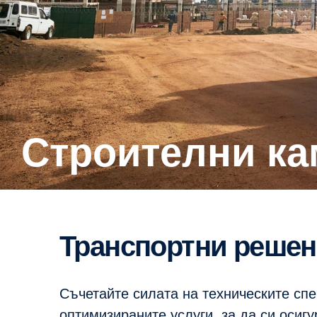
Строителни к
Транспортни решен
Съчетайте силата на техническите сп
оптимизираните услуги, за да си осиг