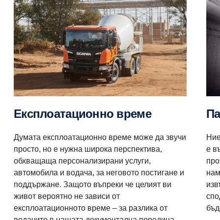
Експлоатационно време
Думата експлоатационно време може да звучи
Ние
просто, но е нужна широка перспектива,
е в
обхващаща персонализирани услуги,
про
автомобила и водача, за неговото постигане и
нам
поддържане. Защото въпреки че целият ви
изв
живот вероятно не зависи от
спо
експлоатационното време – за разлика от
бъд
водачите в нашата документална поредица