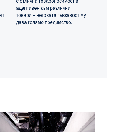
с отлична товароносимост и
адаптивен към различни
ят
товари – неговата гъвкавост му
дава голямо предимство.