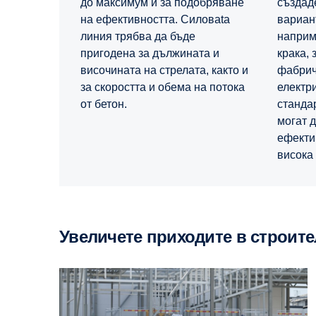
до максимум и за подобряване
създад
на ефективността. Силовata
вариант
линия трябва да бъде
наприм
пригодена за дължината и
крака, 
височината на стрелата, както и
фабрич
за скоростта и обема на потока
електр
от бетон.
станда
могат 
ефекти
висока
Увеличете приходите в строит