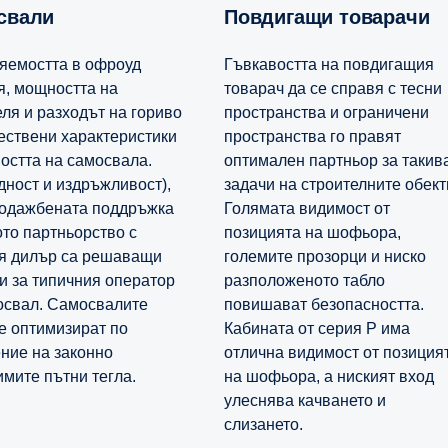
освали
Повдигащи товарачи
яемостта в офроуд
Гъвкавостта на повдигащия
я, мощността на
товарач да се справя с тесни
еля и разходът на гориво
пространства и ограничени
ествени характеристики
пространства го правят
ността на самосвала.
оптимален партньор за такив
дност и издръжливост),
задачи на строителните обект
одажбената поддръжка
Голямата видимост от
ото партньорство с
позицията на шофьора,
я дилър са решаващи
големите прозорци и ниско
и за типичния оператор
разположеното табло
освал. Самосвалите
повишават безопасността.
се оптимизират по
Кабината от серия P има
ние на законно
отлична видимост от позиция
имите пътни тегла.
на шофьора, а ниският вход
улеснява качването и
слизането.