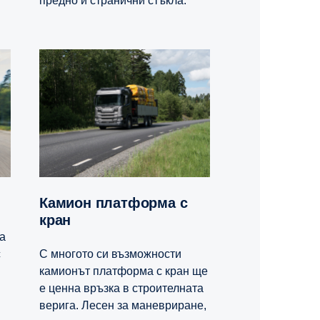
предно и странични стъкла.
и
Камион платформа с
кран
a
с
С многото си възможности
камионът платформа с кран ще
е ценна връзка в строителната
верига. Лесен за маневриране,