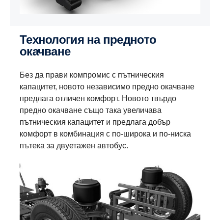
Технология на предното
окачване
Без да прави компромис с пътническия
капацитет, новото независимо предно окачване
предлага отличен комфорт. Новото твърдо
предно окачване също така увеличава
пътническия капацитет и предлага добър
комфорт в комбинация с по-широка и по-ниска
пътека за двуетажен автобус.