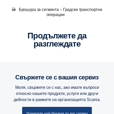
Брошура за сегмента – Градски транспортни
Scania Interlink
операции
Scania Interlink е проектиран интелигентно. Това е
нашият най-гъвкав автобус. Можете да определите
точния капацитет за пътници, разположение на
Продължете да
седалките и вратите. Той предлага впечатляващ салон и
разглеждате
височина. Определете рафтовете за багаж,
осветителните панели, тапицерията и много други.
Свържете се с вашия сервиз
Моля, свържете се с нас, ако имате въпроси
относно нашите продукти, услуги или други
дейности в рамките на организацията Scania.
Намерете най-близкия до вас сервиз