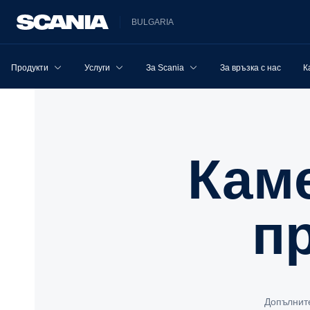
BULGARIA
Продукти
Услуги
За Scania
За връзка с нас
К
Камерни системи за
п
Допълните