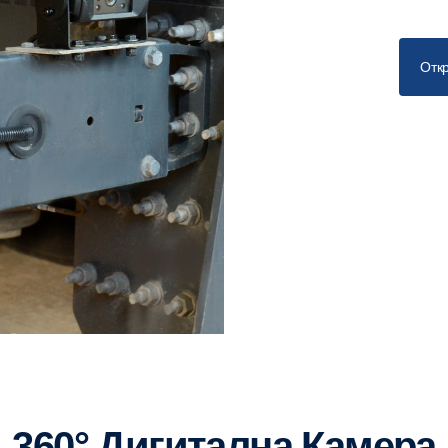
Откр
360° Дигитална Камера