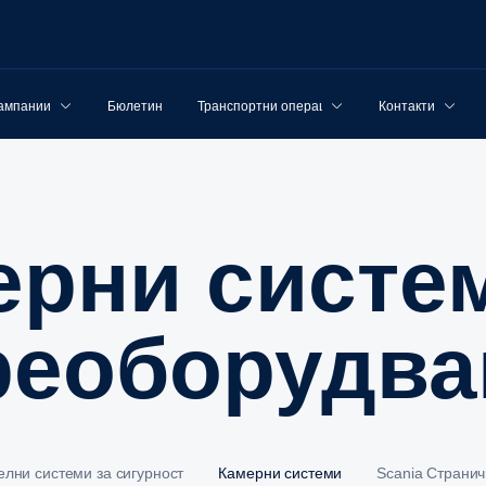
ампании
Бюлетин
Транспортни операции
Контакти
реоборудва
лни системи за сигурност
Камерни системи
Scania Страни