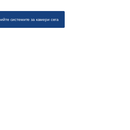
ийте системите за камери сега