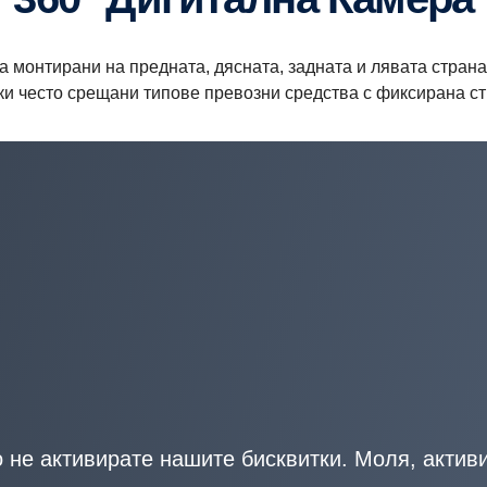
са монтирани на предната, дясната, задната и лявата стра
ки често срещани типове превозни средства с фиксирана ст
 не активирате нашите бисквитки. Моля, активи