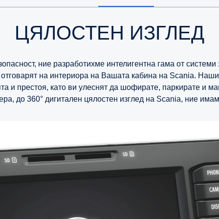
ЦЯЛОСТЕН ИЗГЛЕД
пасност, ние разработихме интелигентна гама от системи за
отговарят на интериора на Вашата кабина на Scania. Нашит
а и престоя, като ви улеснят да шофирате, паркирате и ма
ера, до 360° дигитален цялостен изглед на Scania, ние им