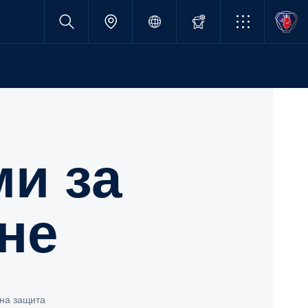
не
чна защита