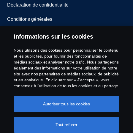
Déclaration de confidentialité
Conditions générales
Contactez-nous
Informations sur les cookies
Le système de lancement d'alerte
Nous utilisons des cookies pour personnaliser le contenu
et les publicités, pour fournir des fonctionnalités de
Politique de cookies
médias sociaux et analyser notre trafic. Nous partageons
également des informations sur votre utilisation de notre
site avec nos partenaires de médias sociaux, de publicité
Paramètres des cookies
et en analytique. En cliquant sur « J’accepte », vous
consentez à l’utilisation de tous les cookies et au partage
des informations. Vous pouvez également gérer vos
cookies en cliquant sur « Paramètres des cookies » et en
sélectionnant les catégories que vous souhaitez
Autoriser tous les cookies
accepter. Pour une explication plus détaillée de la façon
dont nous utilisons les cookies, veuillez visiter notre
section cookies, que vous pouvez trouver en cliquant sur
Tout refuser
© Copyright Scania 2026 All Rights Reserved.
le lien sous ce texte.
Pour en savoir plus sur la
Scania Belgium, A.Van Osslaan 1 bus b28, 1120