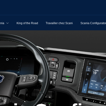
ania
King of the Road
Travailler chez Scania
Scania Configurato