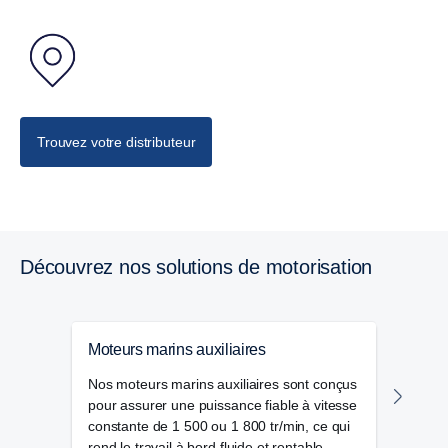
Trouvez votre distributeur
Découvrez nos solutions de motorisation
Moteurs marins auxiliaires
Mote
Nos moteurs marins auxiliaires sont conçus
Prop
pour assurer une puissance fiable à vitesse
marin
constante de 1 500 ou 1 800 tr/min, ce qui
énerg
rend le travail à bord fluide et rentable.
puiss