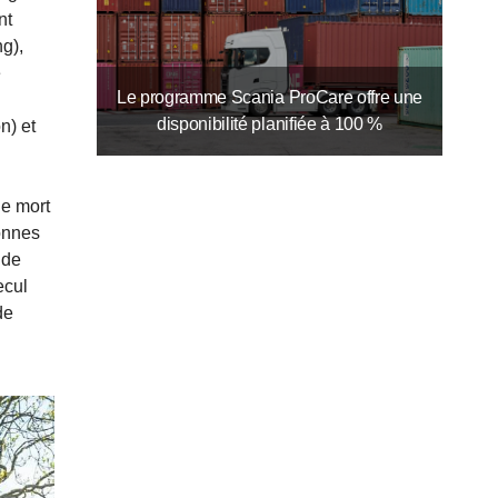
nt
g),
e
Le programme Scania ProCare offre une
disponibilité planifiée à 100 %
n) et
le mort
sonnes
 de
ecul
de