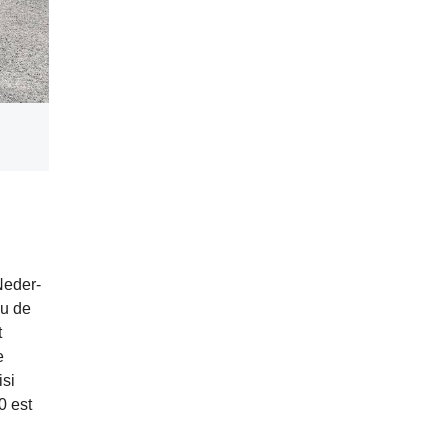
Neder-
au de
t
e
isi
0 est