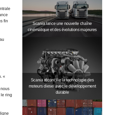
ntrale
rance
s fin
Scania lance une nouvelle chaîne
cinématique et des évolutions majeures
 au
. «
Scania réconcilie la technologie des
moteurs diesel avec le développement
s nous
durable
le ring
ligne