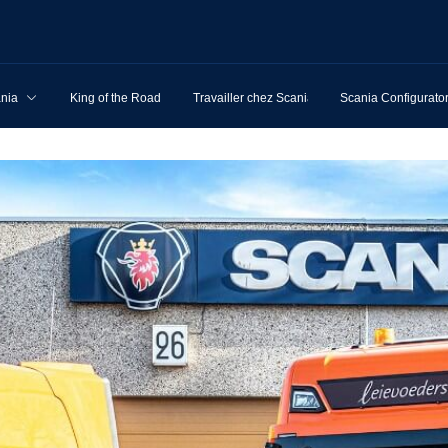
ania
King of the Road
Travailler chez Scania
Scania Configurato