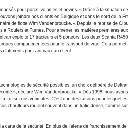
posés pour porcs, volailles et bovins. « Grâce à la situation ce
ouvons joindre nos clients en Belgique et dans le nord de la F
nnaire de flotte Wim Vandenbroucke. « Depuis la reprise de Cibu
 à Roulers et Furnes. Pour amener les matières premières aux
 Deltran exploite 17 tracteurs et 5 porteurs. Les deux Scania R450
emorques compartimentées pour le transport de vrac. Cela permet
s d'aliments pour animaux au client.
technologies de sécurité possibles, un choix délibéré de Deltran
 sécurité », déclare Wim Vandenbroucke. « Dès 1998, nous avons
e recul sur nos véhicules. C'est une des raisons pour lesquelle
 nos chauffeurs roulent souvent dans un trafic dense, comme sur 
 carte de la sécurité. En plus de l'alerte de franchissement de 