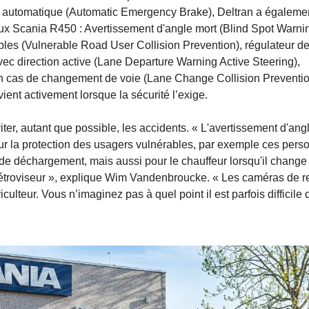
e automatique (Automatic Emergency Brake), Deltran a égaleme
x Scania R450 : Avertissement d'angle mort (Blind Spot Warnin
bles (Vulnerable Road User Collision Prevention), régulateur d
avec direction active (Lane Departure Warning Active Steering),
s en cas de changement de voie (Lane Change Collision Preventio
vient activement lorsque la sécurité l’exige.
iter, autant que possible, les accidents. « L'avertissement d'ang
our la protection des usagers vulnérables, par exemple ces per
de déchargement, mais aussi pour le chauffeur lorsqu'il change
le rétroviseur », explique Wim Vandenbroucke. « Les caméras de r
riculteur. Vous n’imaginez pas à quel point il est parfois difficile 