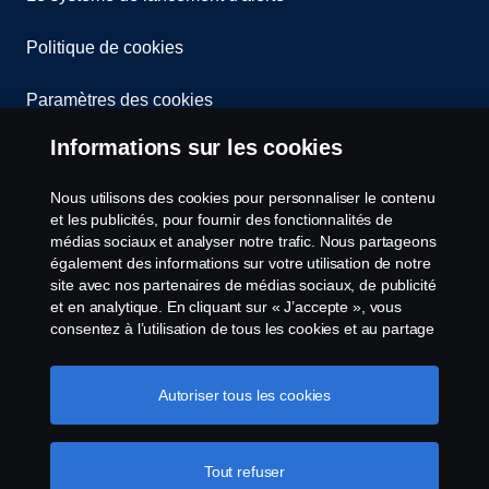
Politique de cookies
Paramètres des cookies
Informations sur les cookies
Nous utilisons des cookies pour personnaliser le contenu
et les publicités, pour fournir des fonctionnalités de
médias sociaux et analyser notre trafic. Nous partageons
également des informations sur votre utilisation de notre
© Copyright Scania 2026 All Rights Reserved.
site avec nos partenaires de médias sociaux, de publicité
Scania Belgium, A.Van Osslaan 1 bus b28, 1120
et en analytique. En cliquant sur « J’accepte », vous
consentez à l’utilisation de tous les cookies et au partage
Neder-Over-Heembeek, Tel. 02/264 02 11
des informations. Vous pouvez également gérer vos
cookies en cliquant sur « Paramètres des cookies » et en
sélectionnant les catégories que vous souhaitez
Autoriser tous les cookies
accepter. Pour une explication plus détaillée de la façon
dont nous utilisons les cookies, veuillez visiter notre
section cookies, que vous pouvez trouver en cliquant sur
Tout refuser
le lien sous ce texte.
Pour en savoir plus sur la