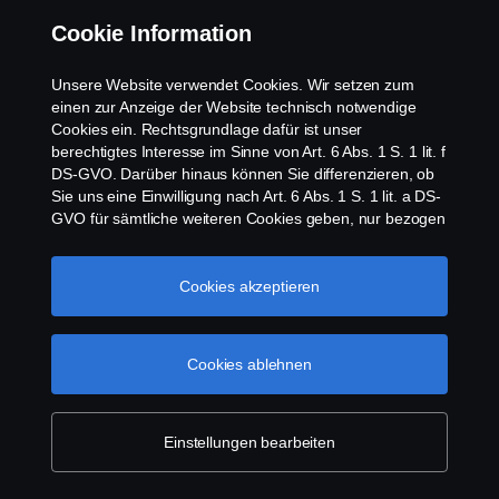
Cookie Information
Unsere Website verwendet Cookies. Wir setzen zum
einen zur Anzeige der Website technisch notwendige
Cookies ein. Rechtsgrundlage dafür ist unser
Scania gemeinsam
berechtigtes Interesse im Sinne von Art. 6 Abs. 1 S. 1 lit. f
DS-GVO. Darüber hinaus können Sie differenzieren, ob
erleben
Sie uns eine Einwilligung nach Art. 6 Abs. 1 S. 1 lit. a DS-
GVO für sämtliche weiteren Cookies geben, nur bezogen
auf bestimmte Cookie-Arten oder gar keine Einwilligung.
Diese Einwilligung ist freiwillig und kann jederzeit mit
Zukunftswirkung widerrufen werden. Unsere Anbieter
Cookies akzeptieren
verarbeiten Ihre personenbezogenen Daten auch in den
USA. Eine Datenübermittlung an Unternehmen in den
USA erfolgt auf der Grundlage eines
Cookies ablehnen
Angemessenheitsbeschlusses der Europäischen
Unterhaltung
Kommission im Sinne von Art. 45 Abs. 3 DS-GVO, worin
festgelegt wurde, dass in den USA ein angemessenes
Schutzniveau vorhanden ist. Informationen über uns
Einstellungen bearbeiten
finden Sie im
Impressum
. Für weitere Informationen zu
Scania bewegt
den von uns verwendeten Cookies öffnen Sie gerne