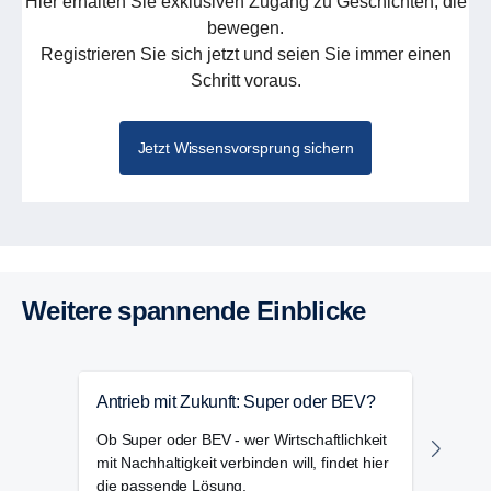
Hier erhalten Sie exklusiven Zugang zu Geschichten, die
bewegen.
Registrieren Sie sich jetzt und seien Sie immer einen
Schritt voraus.
Jetzt Wissensvorsprung sichern
Weitere spannende Einblicke
Antrieb mit Zukunft: Super oder BEV?
Mill
Ob Super oder BEV - wer Wirtschaftlichkeit
Seit 
mit Nachhaltigkeit verbinden will, findet hier
Stei
die passende Lösung.
zwis