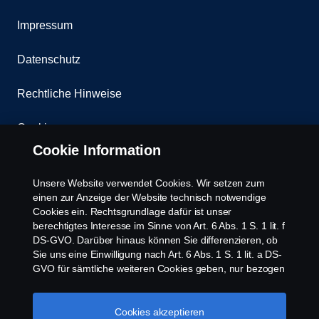
Impressum
Datenschutz
Rechtliche Hinweise
Cookies
Cookie Information
Kontakt
Unsere Website verwendet Cookies. Wir setzen zum
Whistleblowing
einen zur Anzeige der Website technisch notwendige
Cookies ein. Rechtsgrundlage dafür ist unser
berechtigtes Interesse im Sinne von Art. 6 Abs. 1 S. 1 lit. f
Scania Cookie Richtlinie
DS-GVO. Darüber hinaus können Sie differenzieren, ob
Sie uns eine Einwilligung nach Art. 6 Abs. 1 S. 1 lit. a DS-
GVO für sämtliche weiteren Cookies geben, nur bezogen
auf bestimmte Cookie-Arten oder gar keine Einwilligung.
Diese Einwilligung ist freiwillig und kann jederzeit mit
Zukunftswirkung widerrufen werden. Unsere Anbieter
Cookies akzeptieren