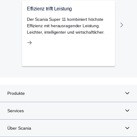
Effizienz trifft Leistung
Sich
Assi
Der Scania Super 11 kombiniert höchste
Effizienz mit herausragender Leistung.
Digi
Leichter, intelligenter und wirtschaftlicher.
sorge
und 
Allta
Produkte
Services
Über Scania