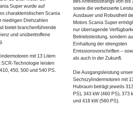
des Antriebsstrangs von bis
ania Super wurde auf
sowie die verbesserte Leist
s charakteristischen Scania
Ausdauer und Robustheit des
r niedrigen Drehzahlen
Motors Scania Super ermögl
nd bietet branchenführende
nur überragende Verfügbark
izienz und unübertroffene
Betriebsleistung, sondern a
g.
Einhaltung der strengsten
Emissionsvorschriften – sow
indermotoren mit 13 Litern
als auch in der Zukunft.
 SCR-Technologie leisten
 410, 450, 500 und 540 PS.
Die Ausgangsleistung unser
Sechszylindermotoren mit 13
Hubraum beträgt jeweils 31
PS), 343 kW (460 PS), 373 
und 418 kW (560 PS).