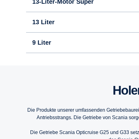
13-Liter-Motor Super
13 Liter
9 Liter
16 Liter
16 Liter
16 Liter
Hol
13 Liter
13 Liter
13 Liter
Die Produkte unserer umfassenden Getriebebaureih
9 Liter
9 Liter
9 Liter
Antriebsstrangs. Die Getriebe von Scania sorg
Die Getriebe Scania Opticruise G25 und G33 setz