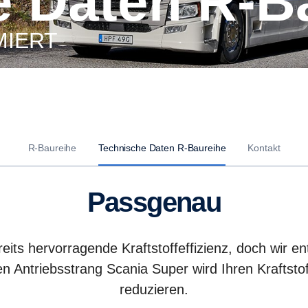
e Daten R-B
MIERT
R-Baureihe
Technische Daten R-Baureihe
Kontakt
Passgenau
its hervorragende Kraftstoffeffizienz, doch wir ent
n Antriebsstrang Scania Super wird Ihren Krafts
reduzieren.