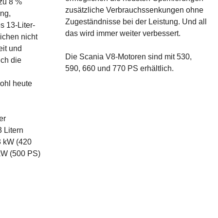
 zu 8 %
zusätzliche Verbrauchssenkungen ohne
ung,
Zugeständnisse bei der Leistung. Und all
 13-Liter-
das wird immer weiter verbessert.
ichen nicht
eit und
Die Scania V8-Motoren sind mit 530,
uch die
590, 660 und 770 PS erhältlich.
ohl heute
er
 Litern
3 kW (420
kW (500 PS)