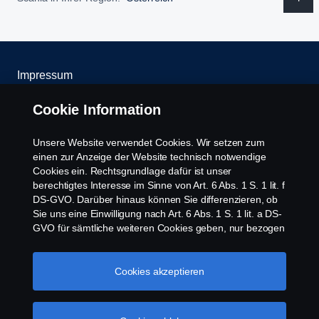
Impressum
Cookie Information
Datenschutz
Unsere Website verwendet Cookies. Wir setzen zum
Rechtliche Hinweise
einen zur Anzeige der Website technisch notwendige
Cookies ein. Rechtsgrundlage dafür ist unser
Cookies
berechtigtes Interesse im Sinne von Art. 6 Abs. 1 S. 1 lit. f
DS-GVO. Darüber hinaus können Sie differenzieren, ob
Kontakt
Sie uns eine Einwilligung nach Art. 6 Abs. 1 S. 1 lit. a DS-
GVO für sämtliche weiteren Cookies geben, nur bezogen
auf bestimmte Cookie-Arten oder gar keine Einwilligung.
Whistleblowing
Diese Einwilligung ist freiwillig und kann jederzeit mit
Zukunftswirkung widerrufen werden. Unsere Anbieter
Cookies akzeptieren
Scania Cookie Richtlinie
verarbeiten Ihre personenbezogenen Daten auch in den
USA. Eine Datenübermittlung an Unternehmen in den
USA erfolgt auf der Grundlage eines