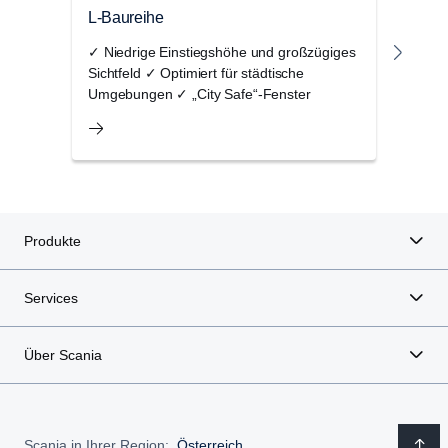
L-Baureihe
P-Ba
✓ Niedrige Einstiegshöhe und großzügiges
✓ Op
Sichtfeld ✓ Optimiert für städtische
✓ Au
Umgebungen ✓ „City Safe“-Fenster
Effi
Produkte
Services
Über Scania
Scania in Ihrer Region:
Österreich