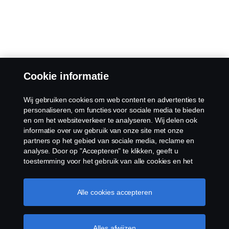
Cookie informatie
Wij gebruiken cookies om web content en advertenties te
personaliseren, om functies voor sociale media te bieden
en om het websiteverkeer te analyseren. Wij delen ook
informatie over uw gebruik van onze site met onze
partners op het gebied van sociale media, reclame en
analyse. Door op "Accepteren" te klikken, geeft u
toestemming voor het gebruik van alle cookies en het
delen van informatie. U kunt uw cookies ook beheren
door op "Cookie Instellingen" te klikken en de
categorieën te selecteren die u wilt accepteren. Voor een
Alle cookies accepteren
meer gedetailleerde uitleg over hoe wij cookies
gebruiken, verwijzen wij u naar onze cookies pagina, die
u kunt vinden door op de link onder deze tekst te
Alles afwijzen