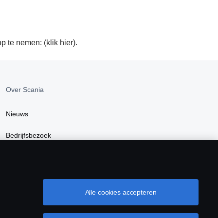
op te nemen: (
klik hier
).
Over Scania
Nieuws
Bedrijfsbezoek
Scania Lifestyle Webshop
Alle cookies accepteren