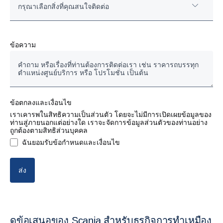
กรุณาเลือกสิ่งที่คุณสนใจติดต่อ
รถสแกนเนียมือสองของแท้
ข้อความ
รถบรรทุก/รถหัวลากใหม่
แชสซีส์รถโดยสาร
ข้อตกลงและเงื่อนไข
อะไหล่แท้ งานซ่อมและบำรุงรักษา
เราเคารพในสิทธิความเป็นส่วนตัว โดยจะไม่มีการเปิดเผยข้อมูลของ
ท่านสู่ภายนอกแต่อย่างใด เราจะจัดการข้อมูลส่วนตัวของท่านอย่าง
ถูกต้องตามสิทธิส่วนบุคคล
สัญญางานบริการ
ฉันยอมรับข้อกำหนดและเงื่อนไข
บริการด้านการเงิน (ไฟแนนซ์)
ส่ง
ดูข้อเสนอของ Scania สำหรับธุรกิจการทำเหมือง