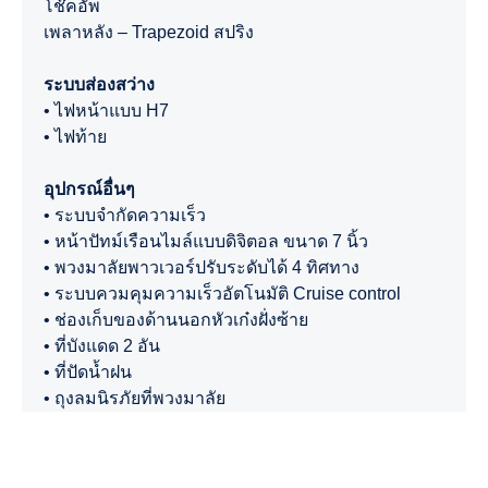
โช๊คอัพ
เพลาหลัง – Trapezoid สปริง
ระบบส่องสว่าง
• ไฟหน้าแบบ H7
• ไฟท้าย
อุปกรณ์อื่นๆ
• ระบบจำกัดความเร็ว
• หน้าปัทม์เรือนไมล์แบบดิจิตอล ขนาด 7 นิ้ว
• พวงมาลัยพาวเวอร์ปรับระดับได้ 4 ทิศทาง
• ระบบควมคุมความเร็วอัตโนมัติ Cruise control
• ช่องเก็บของด้านนอกหัวเก๋งฝั่งซ้าย
• ที่บังแดด 2 อัน
• ที่ปัดน้ำฝน
• ถุงลมนิรภัยที่พวงมาลัย