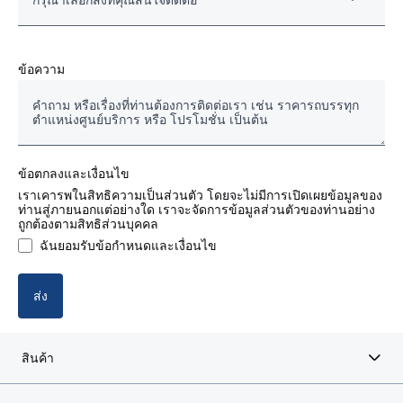
กรุณาเลือกสิ่งที่คุณสนใจติดต่อ
รถสแกนเนียมือสองของแท้
ข้อความ
รถบรรทุก/รถหัวลากใหม่
แชสซีส์รถโดยสาร
ข้อตกลงและเงื่อนไข
อะไหล่แท้ งานซ่อมและบำรุงรักษา
เราเคารพในสิทธิความเป็นส่วนตัว โดยจะไม่มีการเปิดเผยข้อมูลของ
ท่านสู่ภายนอกแต่อย่างใด เราจะจัดการข้อมูลส่วนตัวของท่านอย่าง
ถูกต้องตามสิทธิส่วนบุคคล
สัญญางานบริการ
ฉันยอมรับข้อกำหนดและเงื่อนไข
บริการด้านการเงิน (ไฟแนนซ์)
ส่ง
สินค้า