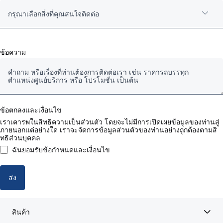
กรุณาเลือกสิ่งที่คุณสนใจติดต่อ
รถสแกนเนียมือสองของแท้
ข้อความ
รถบรรทุก/รถหัวลากใหม่
แชสซีส์รถโดยสาร
ข้อตกลงและเงื่อนไข
อะไหล่แท้ งานซ่อมและบำรุงรักษา
เราเคารพในสิทธิความเป็นส่วนตัว โดยจะไม่มีการเปิดเผยข้อมูลของท่านสู่
ภายนอกแต่อย่างใด เราจะจัดการข้อมูลส่วนตัวของท่านอย่างถูกต้องตามสิ
ทธิส่วนบุคคล
สัญญางานบริการ
ฉันยอมรับข้อกำหนดและเงื่อนไข
บริการด้านการเงิน (ไฟแนนซ์)
ส่ง
สินค้า