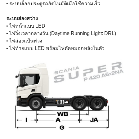
• ระบบล็อกประตูรถอัตโนมัติเมื่อใช้ความเร็ว
ระบบส่องสว่าง
• ไฟหน้าแบบ LED
• ไฟวิ่งเวลากลางวัน (Daytime Running Light: DRL)
• ไฟส่องแป้นพ่วง
• ไฟท้ายแบบ LED พร้อมไฟตัดหมอกหลังในตัว