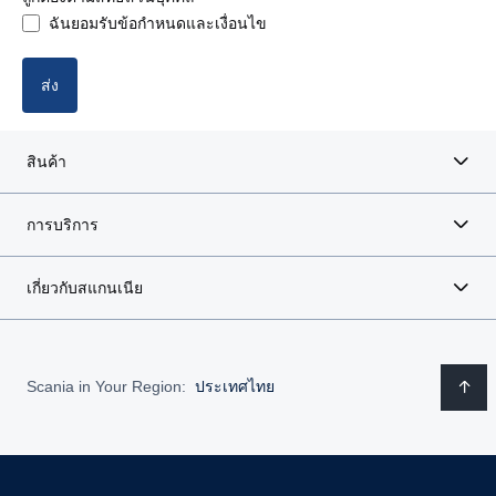
ฉันยอมรับข้อกำหนดและเงื่อนไข
บริการด้านการเงิน (ไฟแนนซ์)
ส่ง
สินค้า
การบริการ
เกี่ยวกับสแกนเนีย
Scania in Your Region:
ประเทศไทย