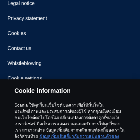
Legal notice
Privacy statement
Cookies
Contact us
Whistleblowing
Cookie settings
Cookie information
Scania ใช้คุกกี้บนเว็บไซต์ของเราเพื่อให้มั่นใจใน
ประสิทธิภาพและประสบการณ์ของผู้ใช้ หากคุณยังคงเยี่ยม
ชมเว็บไซต์ต่อไปโดยไม่เปลี่ยนแปลงการตั้งค่าคุกกี้ของเว็บ
เบราว์เซอร์ ถือเป็นการแสดงว่าคุณยอมรับการใช้คุกกี้ของ
เรา สามารถอ่านข้อมูลเพิ่มเติมจากหลักเกณฑ์คุกกี้ของเราใน
© Copyright Scania 2026 All rights reserved. Scania
ลิงก์ส่วนท้าย
ข้อมูลเพิ่มเติมเกี่ยวกับความเป็นส่วนตัวของ
CV AB