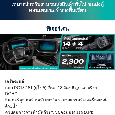
เหมาะสำหรับงานขนส่งสินค้าทั่วไป ขนส่งตู้
คอนเทนเนอร์ หางพื้นเรียบ
ฟีเจอร์เด่น
เครื่องยนต์
แบบ DC13 181 (ยูโร 5) ดีเซล 13 ลิตร 6 สูบ แถวเรียง
DOHC
อินเตอร์คูลเลอร์เทอร์โบชาร์จ ระบายความร้อนเครื่องยนต์
ด้วยน้ำ
ควบคุมการจ่ายน้ำมันด้วยระบบคอมมอนเรล (XPI)