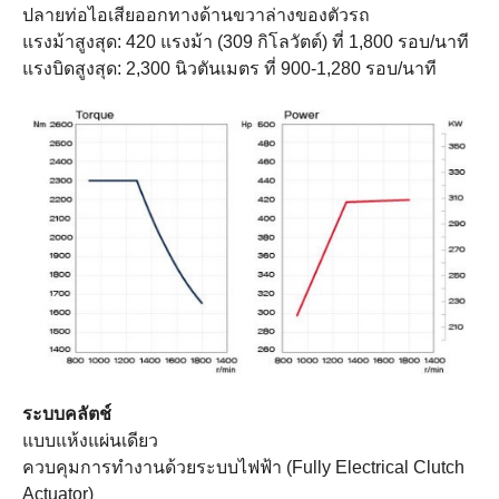
ปลายท่อไอเสียออกทางด้านขวาล่างของตัวรถ
แรงม้าสูงสุด: 420 แรงม้า (309 กิโลวัตต์) ที่ 1,800 รอบ/นาที
แรงบิดสูงสุด: 2,300 นิวตันเมตร ที่ 900-1,280 รอบ/นาที
ระบบคลัตช์
แบบแห้งแผ่นเดียว
ควบคุมการทำงานด้วยระบบไฟฟ้า (Fully Electrical Clutch
Actuator)