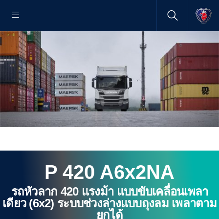
P 420 A6x2NA
รถหัวลาก 420 แรงม้า แบบขับเคลื่อนเพลา
เดียว (6x2) ระบบช่วงล่างแบบถุงลม เพลาตาม
ยกได้