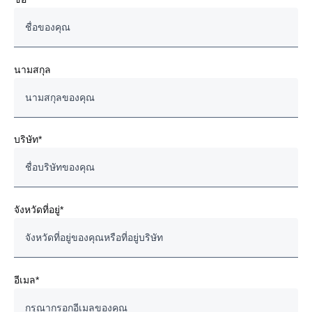
นามสกุล
บริษัท*
จังหวัดที่อยู่*
อีเมล*